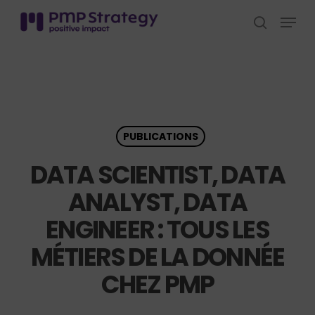
Skip
Menu
to
search
Close
main
Menu
content
PUBLICATIONS
DATA SCIENTIST, DATA
ANALYST, DATA
ENGINEER : TOUS LES
MÉTIERS DE LA DONNÉE
CHEZ PMP