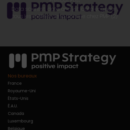
Previous Post
Data scientist, data analyst, data engineer :
tous les métiers de la donnée chez PMP (2)
Nos bureaux
France
Royaume-Uni
États-Unis
É.A.U.
Canada
Luxembourg
Belgique