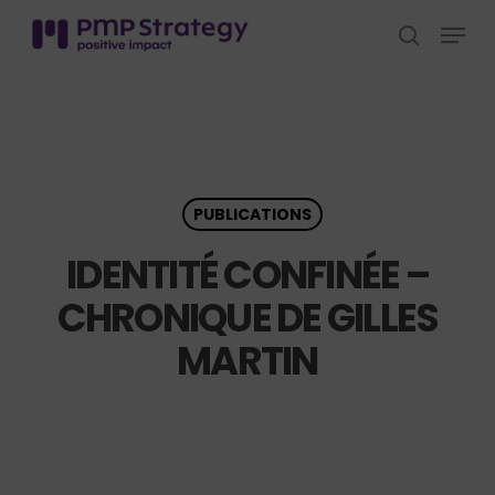
Skip
Menu
to
search
Close
main
Menu
content
PUBLICATIONS
IDENTITÉ CONFINÉE –
CHRONIQUE DE GILLES
MARTIN