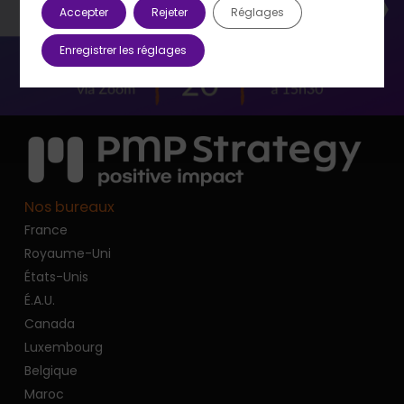
Accepter
Rejeter
Réglages
choix et décisions court terme ?
Enregistrer les réglages
Nos bureaux
France
Royaume-Uni
États-Unis
É.A.U.
Canada
Luxembourg
Belgique
Maroc