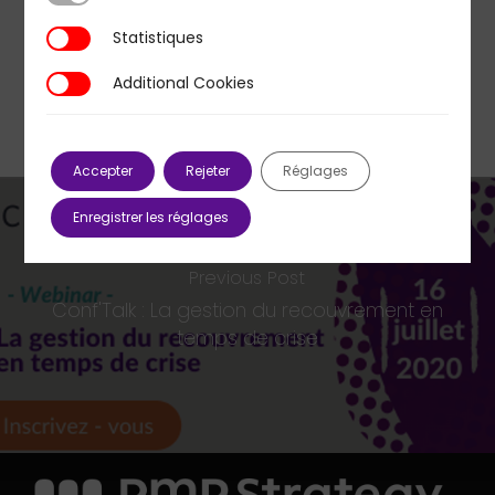
Statistiques
Statistiques
Additional Cookies
Additional Cookies
Accepter
Rejeter
Réglages
Enregistrer les réglages
Previous Post
Conf'Talk : La gestion du recouvrement en
temps de crise