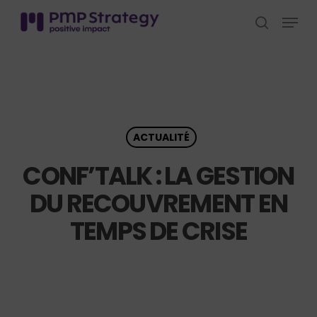
Skip
Menu
to
search
Close
main
Menu
content
ACTUALITÉ
CONF’TALK : LA GESTION
DU RECOUVREMENT EN
TEMPS DE CRISE