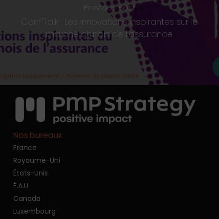
Previous Post
Conf'Talk : Les innovations inspirantes sur le
marché chinois de l’assurance
Nos bureaux
France
Royaume-Uni
États-Unis
É.A.U.
Canada
Luxembourg