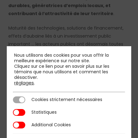
durables, génératrices d’emplois locaux, et
contribuant à l’attractivité de leur territoire
.
Maturité des technologies, solutions de financement,
effets d’aubaine liés à un investissement public
important … les acteurs publics ont désormais toutes
les cartes en main pour réussir la décarbonation du
Nous utilisons des cookies pour vous offrir la
transport en commun.
meilleure expérience sur notre site.
Cliquez sur ce lien pour en savoir plus sur les
témoins que nous utilisons et comment les
désactiver.
réglages
.
Sofia Serna Angel & Lionel Chapelet du Pôle Mobilité
Energie et Tourisme
Cookies strictement nécessaires
Cookies strictement nécessaires
Statistiques
Statistiques
Additional Cookies
Additional Cookies