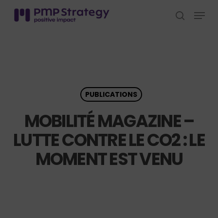
Skip
Menu
to
search
Close
main
Menu
content
PUBLICATIONS
MOBILITÉ MAGAZINE –
LUTTE CONTRE LE CO2 : LE
MOMENT EST VENU