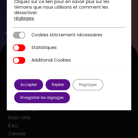
Cliquez sur ce lien pour en savoir plus sur les
témoins que nous utilisons et comment les
désactiver.
Previous Post
réglages
.
[Livre blanc] Regards de dirigeants sur la
transformation de leur entreprise
Cookies strictement nécessaires
Cookies strictement nécessaires
Statistiques
Statistiques
Additional Cookies
Additional Cookies
Accepter
Rejeter
Réglages
Nos bureaux
Enregistrer les réglages
France
Royaume-Uni
États-Unis
É.A.U.
Canada