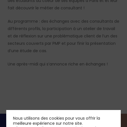
des étudiants au coeur de ses équipes à Paris et et leur
fait découvrir le métier de consultant !
Au programme : des échanges avec des consultants de
différents profils, la participation à un atelier de travail
et de réflexion sur une problématique client de l’un des
secteurs couverts par PMP et pour finir la présentation
d’une étude de cas.
Une après-midi qui s’annonce riche en échanges !
Nous utilisons des cookies pour vous offrir la
meilleure expérience sur notre site.