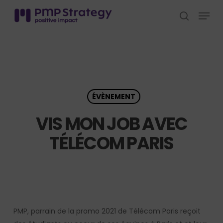
Skip
Menu
to
search
Close
main
Menu
content
ÉVÈNEMENT
VIS MON JOB AVEC
TÉLÉCOM PARIS
PMP, parrain de la promo 2021 de Télécom Paris reçoit