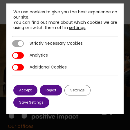
We use cookies to give you the best experience on
our site.
You can find out more about which cookies we are
using or switch them off in
settings
.
Strictly Necessary Cookies
Strictly Necessary Cookies
Next Post
Analytics
Analytics
[EN] En 2019, soyons EXPONENTIELS !
Additional Cookies
Additional Cookies
Accept
Reject
Settings
Save Settings
Our offices