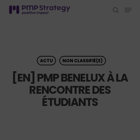
Skip
Menu
to
search
Close
main
Menu
content
ACTU
NON CLASSIFIÉ(E)
[EN] PMP BENELUX À LA
RENCONTRE DES
ÉTUDIANTS