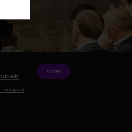
Contact
n LinkedIn
on Instagram