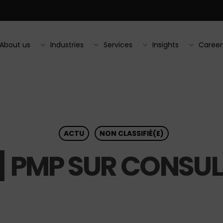
About us
Industries
Services
Insights
Career
ACTU
NON CLASSIFIÉ(E)
] PMP SUR CONSU