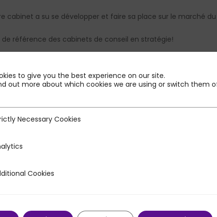
e cabinet a su se développer et faire sa place sur le marché du 
e de référence des cabinets de conseil en stratégie!
ation de notre cabinet
ainsi que l’
interview de Gilles Vaqué,
asso
kies to give you the best experience on our site.
nd out more about which cookies we are using or switch them of
rictly Necessary Cookies
ecessary Cookies
alytics
ditional Cookies
 Cookies