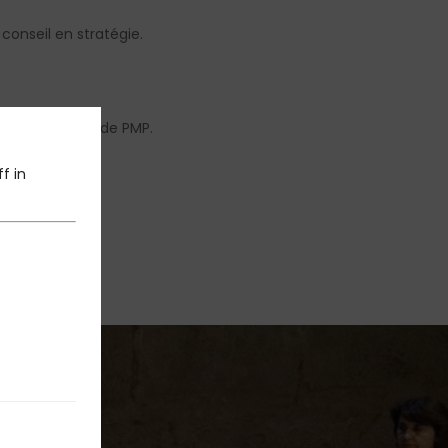
conseil en stratégie.
cié fondateur de PMP.
f in