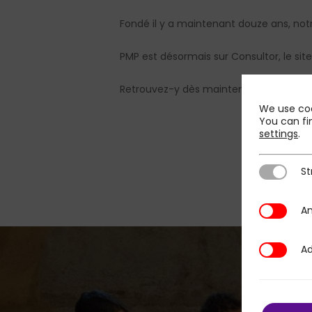
Fondé il y a maintenant douze ans, notr
PMP est désormais sur Consultor, le sit
Retrouvez-y dès maintenant la
présent
We use coo
You can fi
settings
.
St
Strictly N
An
Analytics
Ad
Additional