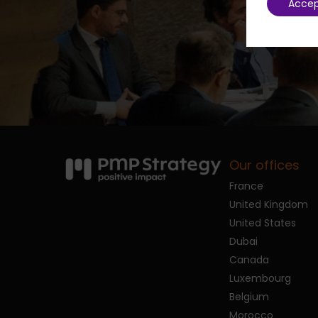
Acce
Our offices
France
United Kingdom
United States
Dubai
Canada
Luxembourg
Belgium
Morocco