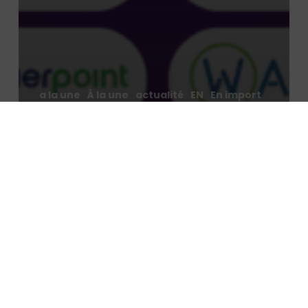
a la une
À la une
actualité
EN
En import
Energy & Industries Decarbonization
Financial services & institutions
News
Private equity
Private Equity
Telecom, media, tech
Transportation & mobility
2025 PMP Strategy Deal Overview