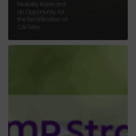
Flexibility Asset and
an Opportunity for
the Electrification of
C&I Sites