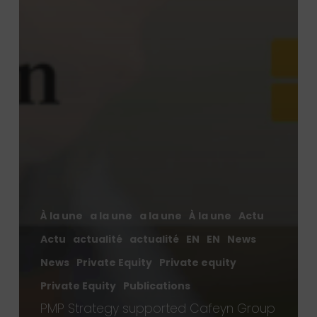
À la une
a la une
a la une
À la une
Actu
Actu
actualité
actualité
EN
EN
News
News
Private Equity
Private equity
Private Equity
Publications
PMP Strategy supported Cafeyn Group