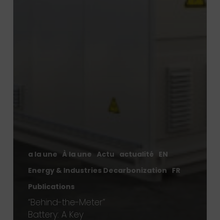
a la une
À la une
Actu
actualité
EN
Energy & Industries Decarbonization
FR
Publications
“Behind-the-Meter”
Battery: A Key