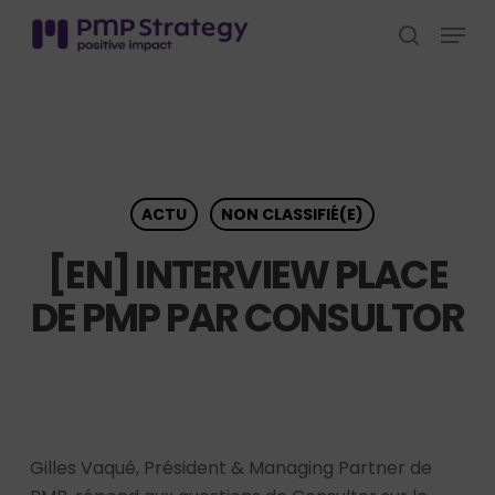
Skip
Menu
to
search
Close
main
Menu
content
ACTU
NON CLASSIFIÉ(E)
[EN] INTERVIEW PLACE
DE PMP PAR CONSULTOR
Gilles Vaqué, Président & Managing Partner de