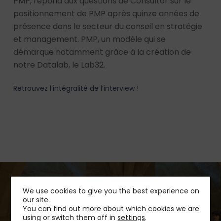
PMP, répond aux questions de Consultor sur le
positionnement de PMP après quinze années de
présence dans le secteur du conseil en stratégie
et management. PMP, un modèle qui se
démarque notamment grâce à la création de
notre Datalab, le Lab32.
Retrouvez l’intégralité de l’interview !
We use cookies to give you the best experience on
our site.
You can find out more about which cookies we are
Next Post
using or switch them off in
settings
.