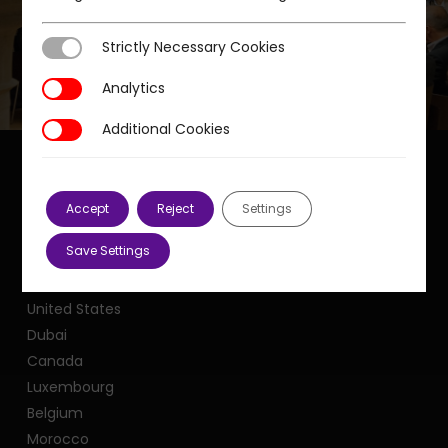
[EN] En 2019, soyons EXPONENTIELS !
Strictly Necessary Cookies
Strictly Necessary Cookies
Analytics
Analytics
Additional Cookies
Additional Cookies
Accept
Reject
Settings
Our offices
Save Settings
France
United Kingdom
United States
Dubai
Canada
Luxembourg
Belgium
Morocco