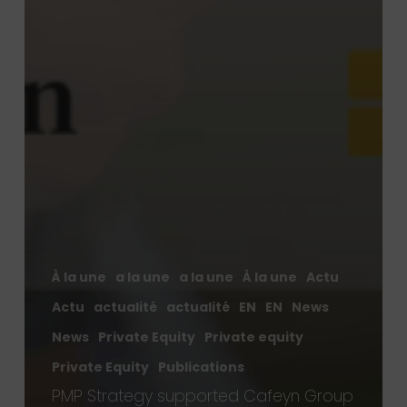
À la une
a la une
a la une
À la une
Actu
Actu
actualité
actualité
EN
EN
News
News
Private Equity
Private equity
Private Equity
Publications
PMP Strategy supported Cafeyn Group