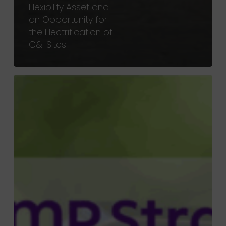
Flexibility Asset and
an Opportunity for
the Electrification of
C&I Sites