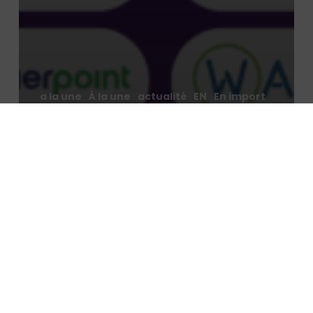
a la une
À la une
actualité
EN
En import
Energy & Industries Decarbonization
Financial services & institutions
News
Private equity
Private Equity
Telecom, media, tech
Transportation & mobility
2025 PMP Strategy Deal Overview