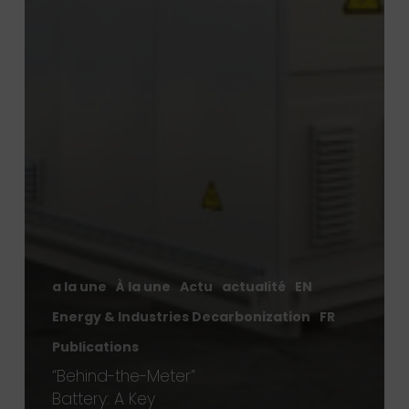
a la une
À la une
Actu
actualité
EN
Energy & Industries Decarbonization
FR
Publications
“Behind-the-Meter”
Battery: A Key