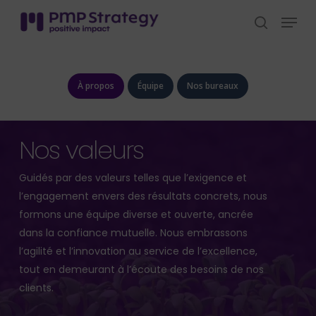
Skip
Menu
to
search
Close
main
Menu
content
À propos
Équipe
Nos bureaux
Nos valeurs
Guidés par des valeurs telles que l’exigence et
l’engagement envers des résultats concrets, nous
formons une équipe diverse et ouverte, ancrée
dans la confiance mutuelle. Nous embrassons
l’agilité et l’innovation au service de l’excellence,
tout en demeurant à l’écoute des besoins de nos
clients.