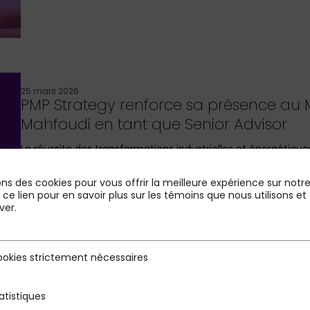
25 mars 2026
PMP Strategy renforce sa présence au M
Mahfoudi en tant que Senior Advisor
La réussite des transformations industrielles et énergétiq
des dynamiques publiques…
ons des cookies pour vous offrir la meilleure expérience sur notre 
r ce lien pour en savoir plus sur les témoins que nous utilisons
ver.
okies strictement nécessaires
rictement nécessaires
atistiques
s