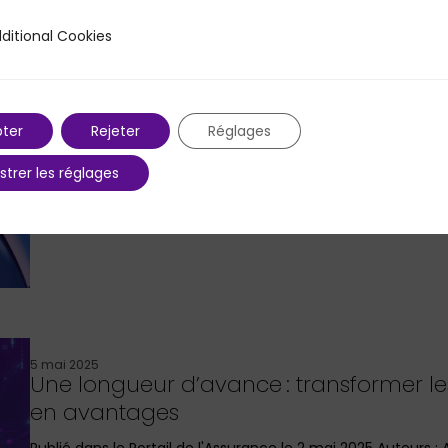
10 mars 2026
ditional Cookies
 Cookies
Perspectives de production de SAF en 
Article par PMP Strategy et Frontier Economics L’UE ayant fix
ter
Rejeter
Réglages
strer les réglages
5 mai 2025
Une longueur d’avance : transformer l
en avantages
Publié dans le Portail de l'Assurance le 2 mai 2025 Auteurs 