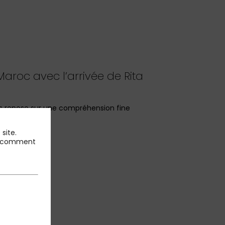
aroc avec l’arrivée de Rita
ues repose sur une compréhension fine
site.
 et comment