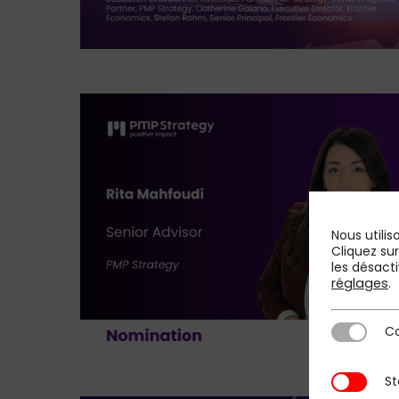
Nous utilis
Cliquez su
les désacti
réglages
.
Co
Cookies st
St
Statistique