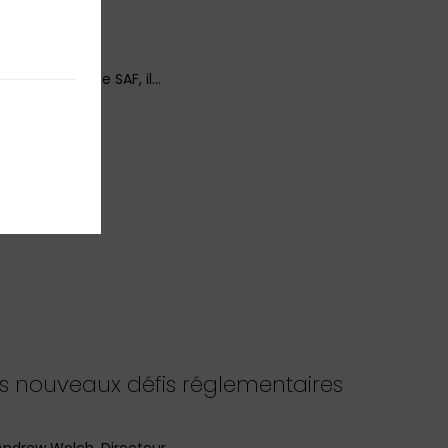
Europe
é ses quotas de SAF, il…
es nouveaux défis réglementaires
: Andrew Wolch, Directeur…