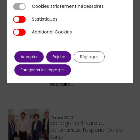
l’Open insurance le…
Cookies strictement nécessaires
Cookies strictement nécessaires
Statistiques
Statistiques
Additional Cookies
Additional Cookies
19 novembre 2020
Quel futur du capitalisme
fabrique-t-on dans l’entreprise
?
Accepter
Rejeter
Réglages
Dans le cadre de son cycle de
Enregistrer les réglages
conférences d'innovation
managériale, PMP a organisé un
webinaire…
25 mai 2020
Manager à l’heure du
coronavirus, l’expérience de
Korian