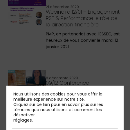
21 décembre 2020
Webinaire 12/01 – Engagement
RSE & Performance le rôle de
la direction financière
PMP, en partenariat avec l'ESSEC, est
heureux de vous convier le mardi 12
janvier 2021…
8 décembre 2020
09/12 Conférence :
Plateformisation, Open
Nous utilisons des cookies pour vous offrir la
Insurance : quels enjeux et
meilleure expérience sur notre site.
quels impacts pour les
Cliquez sur ce lien pour en savoir plus sur les
assureurs ?
témoins que nous utilisons et comment les
désactiver.
PMP organise en partenariat avec le
réglages
.
Cercle Lab une conférence dédiée à