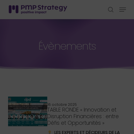
Skip
Menu
to
search
Close
main
Menu
content
Évènements
Articles récents
16 octobre 2025
TABLE RONDE « Innovation et
Disruption Financières : entre
Défis et Opportunités »
LES EXPERTS ET DÉCIDEURS DE LA