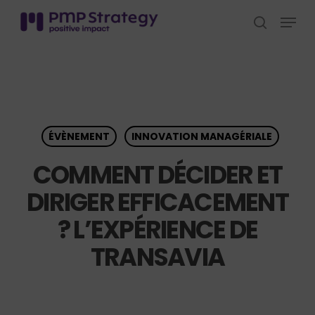
Skip
Menu
to
search
Close
main
Menu
content
ÉVÈNEMENT
INNOVATION MANAGÉRIALE
COMMENT DÉCIDER ET
DIRIGER EFFICACEMENT
? L’EXPÉRIENCE DE
TRANSAVIA