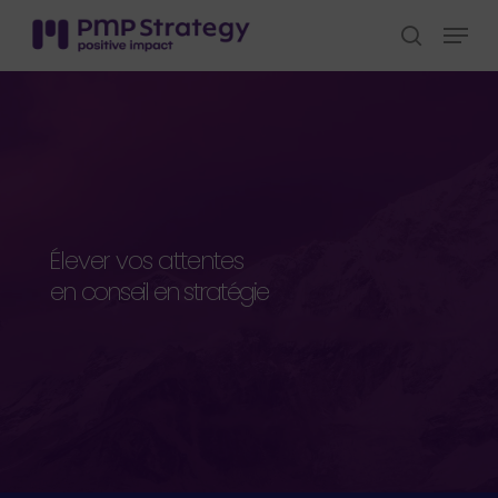
Skip
Menu
to
search
Close
main
Menu
content
Élever
vos
attentes
en conseil en stratégie
en transformation digitale