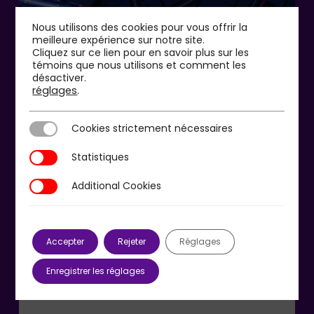
Nous utilisons des cookies pour vous offrir la
meilleure expérience sur notre site.
Cliquez sur ce lien pour en savoir plus sur les
témoins que nous utilisons et comment les
désactiver.
réglages
.
Cookies strictement nécessaires
Cookies strictement nécessaires
Statistiques
Statistiques
Additional Cookies
Additional Cookies
27 juillet 2026
« Banquiers, assureurs, gérants d’actifs,
la prochaine crise ne sera dans aucun
Accepter
Rejeter
Réglages
de vos scénarios »
Enregistrer les réglages
Article publié dans Les Echos, le 27 juillet 2027
28 avril 2025, 12 h 33 : l'Espagne et le…