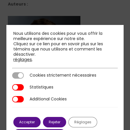
Auteurs :
Nous utilisons des cookies pour vous offrir la
meilleure expérience sur notre site.
Cliquez sur ce lien pour en savoir plus sur les
témoins que nous utilisons et comment les
désactiver.
réglages
.
Cookies strictement nécessaires
Cookies strictement nécessaires
Statistiques
Statistiques
Sébastien Charbonnel, Associate Partner chez PMP
Additional Cookies
Additional Cookies
Strategy
Sébastien Charbonnel est Associate Partner chez PMP
Accepter
Rejeter
Réglages
Strategy, au sein de l’équipe Transport & Energie.