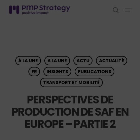
Skip
Menu
to
search
Close
main
Menu
content
À LA UNE
A LA UNE
ACTU
ACTUALITÉ
FR
INSIGHTS
PUBLICATIONS
TRANSPORT ET MOBILITÉ
PERSPECTIVES DE
PRODUCTION DE SAF EN
EUROPE – PARTIE 2