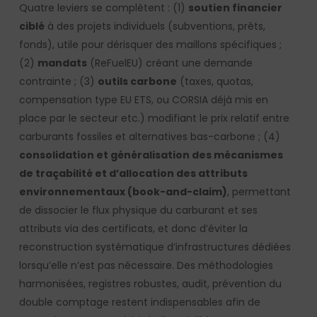
Quatre leviers se complètent : (1)
soutien financier
ciblé
à des projets individuels (subventions, prêts,
fonds), utile pour dérisquer des maillons spécifiques ;
(2)
mandats
(ReFuelEU) créant une demande
contrainte ; (3)
outils carbone
(taxes, quotas,
compensation type EU ETS, ou CORSIA déjà mis en
place par le secteur etc.) modifiant le prix relatif entre
carburants fossiles et alternatives bas-carbone ; (4)
consolidation et généralisation des mécanismes
de traçabilité et d’allocation des attributs
environnementaux (book-and-claim)
, permettant
de dissocier le flux physique du carburant et ses
attributs via des certificats, et donc d’éviter la
reconstruction systématique d’infrastructures dédiées
lorsqu’elle n’est pas nécessaire. Des méthodologies
harmonisées, registres robustes, audit, prévention du
double comptage restent indispensables afin de