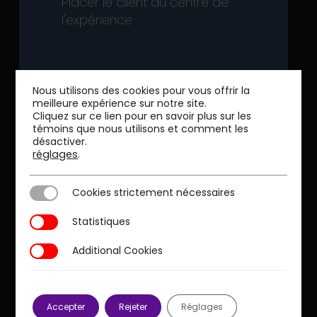
Placer le client au centre de
voyage, commerce de détail,
l'expérience
déjà très exposés (télécoms,
Pour se transformer des secteurs
numérique
Saisir les possibilités du
Nous utilisons des cookies pour vous offrir la
meilleure expérience sur notre site.
Cliquez sur ce lien pour en savoir plus sur les
témoins que nous utilisons et comment les
désactiver.
réglages
.
contraint.
Cookies strictement nécessaires
Cookies strictement nécessaires
cadre budgétaire et réglementaire
Statistiques
Statistiques
chacun des segments dans un
prenant en compte les besoins de
Additional Cookies
Additional Cookies
de relation client multicanale, en
Améliorer votre performance
centre des dispositifs marketing et
opérationnelle et
marché pour replacer le client au
contractuelle
Accepter
Rejeter
Réglages
tendances plus générales du