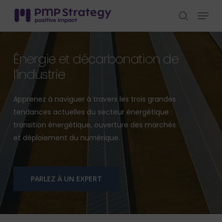
Skip
Menu
to
search
Close
main
Menu
content
Énergie et décarbonation de
l’industrie
Apprenez à naviguer à travers les trois grandes
tendances actuelles du secteur énergétique :
transition énergétique, ouverture des marchés
et déploiement du numérique.
PARLEZ À UN EXPERT