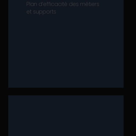
dans une vision globale : excellence
Plan d’efficacité des métiers
performance doivent être adressés
et supports
Opérations. Les leviers de
de la Direction Générale et des
des objectifs de ce plan, aux côtés
dans le pilotage et dans l’atteinte
d’efficacité. Le DAF joue un rôle clé
pertinente doit rimer avec plan
et volatil actuel, une stratégie
Dans l’environnement concurrentiel
dynamique.
central dans la réussite de cette
orientation
Core business
, est