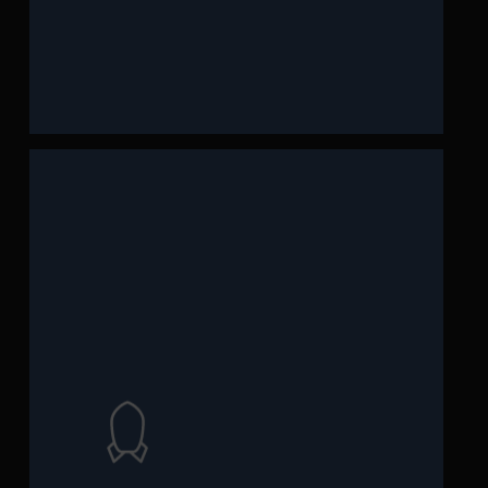
action l’entreprise, autant de
risques et opportunités, mettre en
Focaliser les énergies, anticiper les
objective les plans d’actions.
anticipe pour garder le cap, il
l’entreprise, il impulse le rythme,
l’ensemble des fonctions de
l’atteinte des résultats par
ainsi que dans le pilotage de
cadrage de l’ambition d’optimisation
achats. Le DAF est
leader
dans le
organisations, performance des
opérationnelle, optimisation des