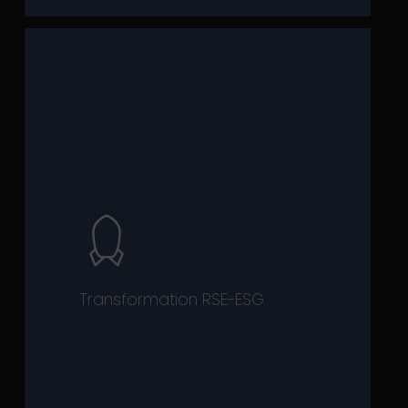
contrainte règlementaire.
prenantes, au-delà d’être une
d’influence auprès des parties
performance économique et
gouvernance comme objets de
environnementaux, sociétaux et de
durabilité et d’impacts
qu’ils prennent les enjeux de
les DAF dans leur transformation afin
à aider les responsables RSE-ESG et
Transformation RSE-ESG
Notre proposition de valeur consiste
enjeux RSE-ESG.
des risques et opportunités liés aux
traduction sur le modèle d’affaires
globale de l’entreprise et de la