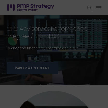
Skip
Menu
to
search
Close
main
Menu
content
CFO Advisory et Performance
Intégrée / RSE – ESG
La direction financière, créatrice de valeur.
PARLEZ À UN EXPERT