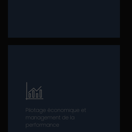
ses efforts d’optimisation. Les
transformations de l’entreprise et
La fonction finance accompagne les
Results
).
méthodes OKR (
Objectives Key
faisant usage de la data et des
tournées vers l’efficacité et l’action,
prônons des approches adaptées
en ligne avec leur stratégie. Nous
de délivrer une performance globale
Pilotage économique et
qui doivent permettre à nos clients
management de la
construisons les modèles de pilotage
performance
principes clefs autour desquels nous