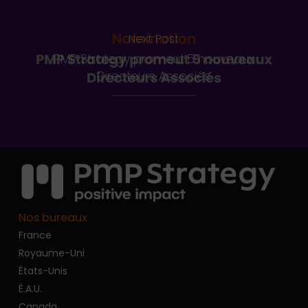
Next Post
PMP Strategy promeut 5 nouveaux
Directeurs Associés
Nos bureaux
France
Royaume-Uni
États-Unis
É.A.U.
Canada