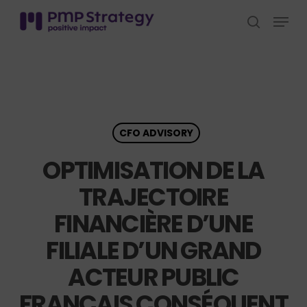
Skip
Menu
to
search
Close
main
Menu
content
CFO ADVISORY
OPTIMISATION DE LA
TRAJECTOIRE
FINANCIÈRE D’UNE
FILIALE D’UN GRAND
ACTEUR PUBLIC
FRANÇAIS CONSÉQUENT