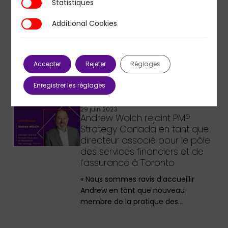
Statistiques
Statistiques
France et son impact sur le
financement des médias
Additional Cookies
Additional Cookies
Paris, le 30 janvier 2024 – PMP
Strategy, cabinet de conseil en
stratégie, est fier…
Accepter
Rejeter
Réglages
Enregistrer les réglages
29 juin 2023
Andrew Wolch rejoint PMP
Strategy Canada en tant que
directeur associé pour le pôle
des services financiers et de
l’assurance à Toronto
« Nous sommes ravis d’accueillir
Andrew en tant que nouveau
membre de la pratique des…