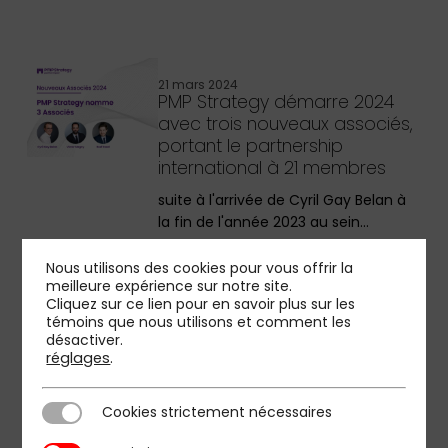
21 mars 2024
PMP Strategy démarre 2024
avec trois nouveaux associés,
portant le partnership
international à 21 membres
suite à l'arrivée de Cyril Gay Belan à
la fin de l'année 2023 au sein…
Nous utilisons des cookies pour vous offrir la
meilleure expérience sur notre site.
Cliquez sur ce lien pour en savoir plus sur les
témoins que nous utilisons et comment les
21 mars 2024
désactiver.
PMP Strategy, l’Arcom et le
réglages
.
ministère de la Culture
dévoilent les conclusions d’une
étude sur l’évolution du
Cookies strictement nécessaires
Cookies strictement nécessaires
marché de la publicité en