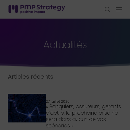
Skip
Menu
to
search
Close
main
Menu
content
Actualités
Articles récents
27 juillet 2026
« Banquiers, assureurs, gérants
d’actifs, la prochaine crise ne
sera dans aucun de vos
scénarios »