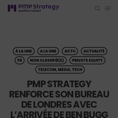
Skip
Menu
to
search
Close
main
Menu
content
À LA UNE
A LA UNE
ACTU
ACTUALITÉ
FR
NON CLASSIFIÉ(E)
PRIVATE EQUITY
TELECOM, MEDIA, TECH
PMP STRATEGY
RENFORCE SON BUREAU
DE LONDRES AVEC
L’ARRIVÉE DE BEN BUGG