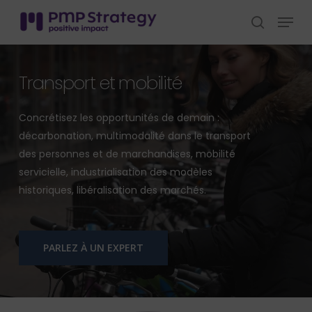
Skip
Menu
to
search
Close
main
Menu
content
Transport et mobilité
Concrétisez les opportunités de demain :
décarbonation, multimodalité dans le transport
des personnes et de marchandises, mobilité
servicielle, industrialisation des modèles
historiques, libéralisation des marchés.
PARLEZ À UN EXPERT