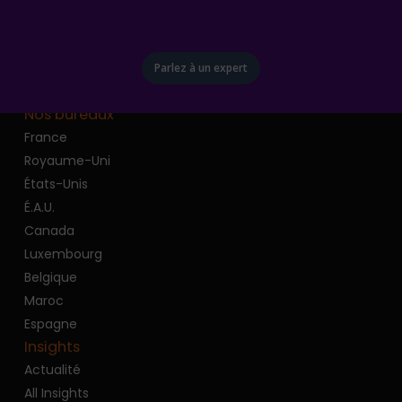
Parlez à un expert
Nos bureaux
France
Royaume-Uni
États-Unis
É.A.U.
Canada
Luxembourg
Belgique
Maroc
Espagne
Insights
Actualité
All Insights