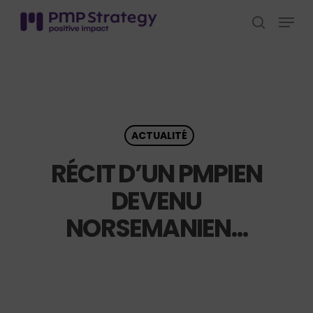
Skip
Menu
to
search
Close
main
Menu
content
ACTUALITÉ
RÉCIT D’UN PMPIEN
DEVENU
NORSEMANIEN…