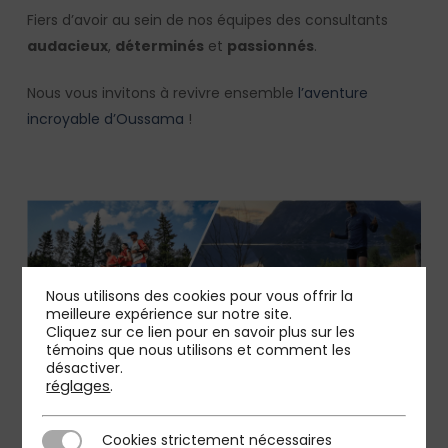
Fiers d’avoir au sein de nos équipes des consultants
audacieux
,
déterminés
et
passionnés
.
Nous vous invitons à revivre ensemble
l’aventure
incroyable d’Oussama
!
Nous utilisons des cookies pour vous offrir la
meilleure expérience sur notre site.
Cliquez sur ce lien pour en savoir plus sur les
témoins que nous utilisons et comment les
désactiver.
réglages
.
Cookies strictement nécessaires
Cookies strictement nécessaires