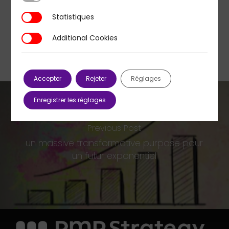
Statistiques
Statistiques
Additional Cookies
Additional Cookies
Accepter
Rejeter
Réglages
Enregistrer les réglages
Previous Post
un massive transformative purpose pour
un futur exponentiel