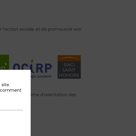
r l’action sociale et de promouvoir son
site.
 et comment
enir une plateforme d’orientation des