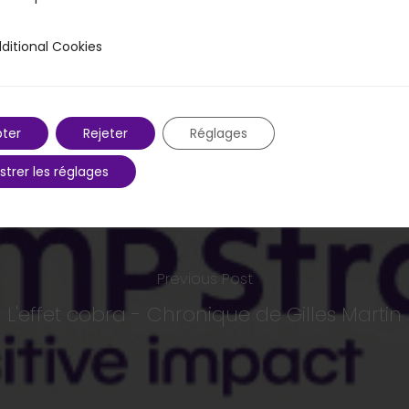
ditional Cookies
 Cookies
ter
Rejeter
Réglages
strer les réglages
Previous Post
L'effet cobra - Chronique de Gilles Martin