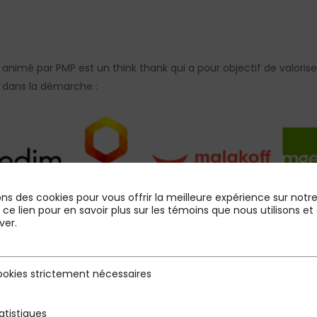
 animé par PMP est un think thank qui a pour objectif de valorise
 dans la démarche :
ons des cookies pour vous offrir la meilleure expérience sur notre 
r ce lien pour en savoir plus sur les témoins que nous utilisons
un espace d’information sur l’action sociale, il a vocation à dev
ver.
tifs existants.
-innovations-sociales.fr/
okies strictement nécessaires
rictement nécessaires
{loadmoduleid 163}
atistiques
s