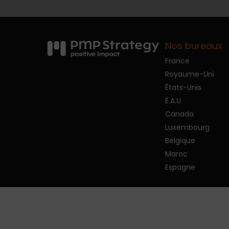
Nos bureaux
France
Royaume-Uni
États-Unis
É.A.U.
Canada
Luxembourg
Belgique
Maroc
Espagne