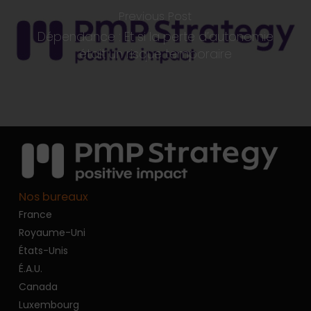
Previous Post
Dépendance : Et si la perte d’autonomie
était un risque temporaire
Nos bureaux
France
Royaume-Uni
États-Unis
É.A.U.
Canada
Luxembourg