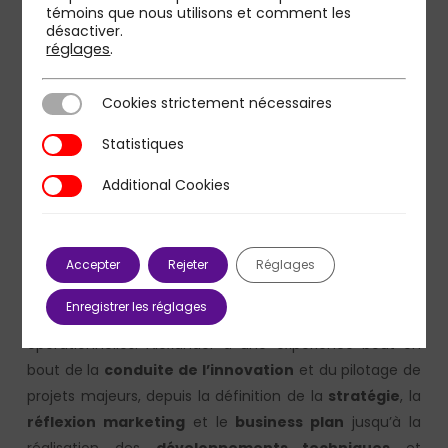
Alexander Hayward,
témoins que nous utilisons et comment les
désactiver.
Directeur associé zone
réglages
.
Amérique du Nord
Cookies strictement nécessaires
Cookies strictement nécessaires
De nationalité franco-
britannique, diplômé de
Statistiques
Statistiques
l’École Polytechnique et de
Additional Cookies
Additional Cookies
Télécom Paris, Alexander a
vingt années d’expérience
dans le secteur télécom et
Accepter
Rejeter
technologies où il a exercé
Réglages
en tant que consultant en
Enregistrer les réglages
stratégie et manager d’activités
opérationnelles. Alexander a une expérience bout en
bout de la
conduite de l’innovation
et du pilotage de
projets majeurs, depuis la définition de la
stratégie
, la
réflexion marketing
et le
business plan
jusqu’à la