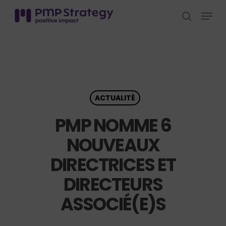
Skip
Menu
to
search
Close
main
Menu
content
ACTUALITÉ
PMP NOMME 6
NOUVEAUX
DIRECTRICES ET
DIRECTEURS
ASSOCIÉ(E)S