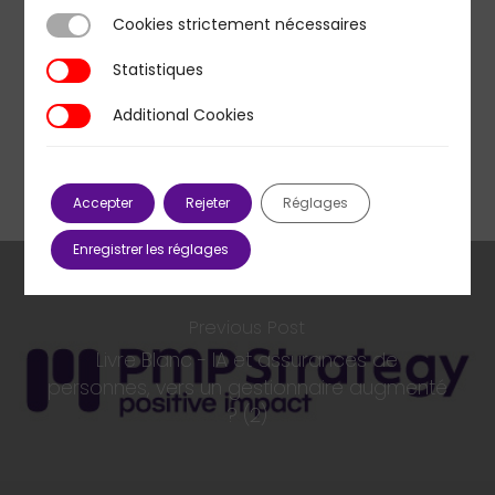
Cookies strictement nécessaires
Cookies strictement nécessaires
Statistiques
Statistiques
Additional Cookies
Additional Cookies
Accepter
Rejeter
Réglages
Enregistrer les réglages
Previous Post
Livre Blanc - IA et assurances de
personnes, vers un gestionnaire augmenté
? (2)