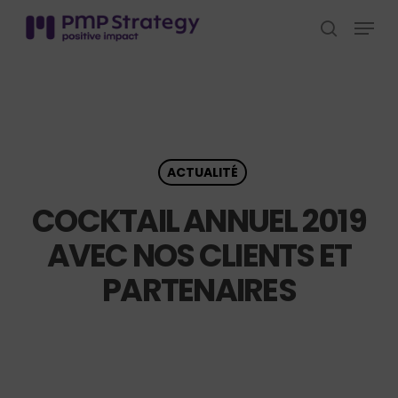
Skip
Menu
to
search
Close
main
Menu
content
ACTUALITÉ
COCKTAIL ANNUEL 2019
AVEC NOS CLIENTS ET
PARTENAIRES