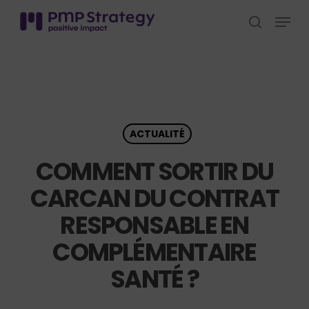
Skip
Menu
to
search
Close
main
Menu
content
ACTUALITÉ
COMMENT SORTIR DU
CARCAN DU CONTRAT
RESPONSABLE EN
COMPLÉMENTAIRE
SANTÉ ?