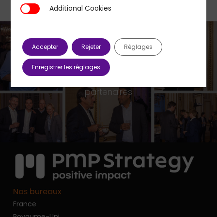
Additional Cookies
Additional Cookies
Accepter
Rejeter
Réglages
Previous Post
Enregistrer les réglages
Cocktail annuel 2019 avec nos clients et
partenaires
Nos bureaux
France
Royaume-Uni