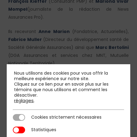
François Kieffer
(Consultant PMP) et
Mariona Vivar
Mompel
(journaliste de la rédaction de News
Assurances Pro).
Ils recevront
Anne Marion
(Fondatrice, Actuarielles),
Fabrice Muller
(Directeur du développement santé de
Société Générale Assurances) ainsi que
Marc Bertolini
(DGA Assurances et services chez MNT, Mutuelle
Nationale Territoriale).
Nous utilisons des cookies pour vous offrir la
Inscriptions
meilleure expérience sur notre site.
Cliquez sur ce lien pour en savoir plus sur les
témoins que nous utilisons et comment les
désactiver.
réglages
.
Cookies strictement nécessaires
Cookies strictement nécessaires
Statistiques
Statistiques