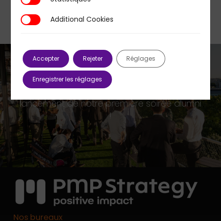
Statistiques
Additional Cookies
Additional Cookies
Accepter
Rejeter
Réglages
Enregistrer les réglages
Previous Post
lancement de notre première soirée alumni
!
Nos bureaux