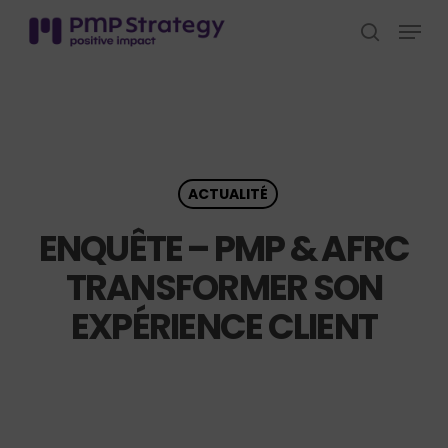
Skip
Menu
to
search
Close
main
Menu
content
ACTUALITÉ
ENQUÊTE – PMP & AFRC
TRANSFORMER SON
EXPÉRIENCE CLIENT