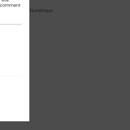
site.
 et comment
’Industrie et du Numérique