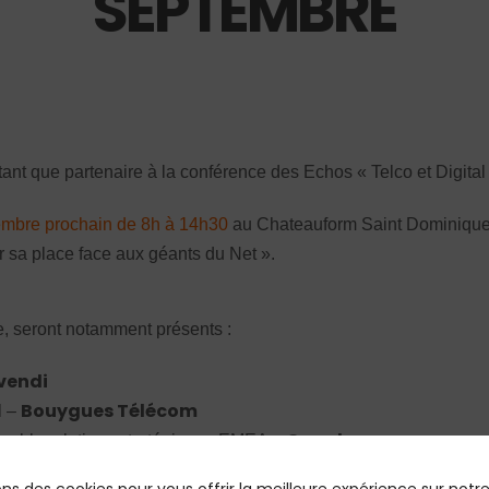
SEPTEMBRE
ant que partenaire à la conférence des Echos « Telco et Digital
embre prochain de 8h à 14h30
au Chateauform Saint Dominique à
r sa place face aux géants du Net ».
e, seront notamment présents :
vendi
Bouygues Télécom
l –
Google
sable relations stratégiques EMEA –
Nokia Networks France
directeur général-