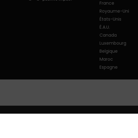
France
Royaume-Uni
États-Unis
É.A.U.
Canada
Luxembourg
Belgique
Maroc
Espagne
© 2026 PMP Strategy.
Politique de confide