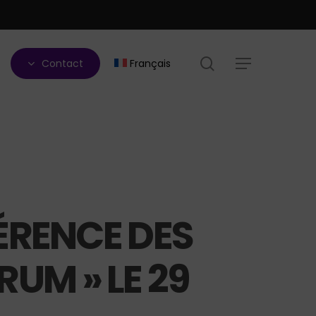
search
Contact
Français
Menu
ÉRENCE DES
RUM » LE 29