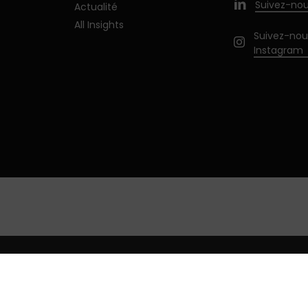
Suivez-nou
Actualité
All Insights
Suivez-nou
Instagram
ntialité
Gérer les cookies
Mentions légales
Français