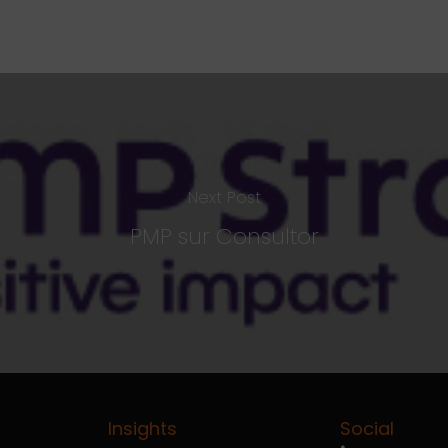
Next Post
PMP sur Consultor
Insights
Social