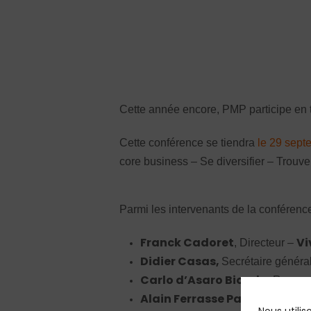
Cette année encore, PMP participe en t
Cette conférence se tiendra
le 29 sept
core business – Se diversifier – Trouve
Parmi les intervenants de la conférenc
Franck Cadoret
Vi
, Directeur –
Didier Casas,
Secrétaire généra
Carlo d’Asaro Biondo
, Respon
Alain Ferrasse Pale
, Président 