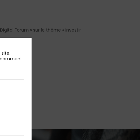
gital Forum » sur le thème « Investir
site.
 et comment
chos
.