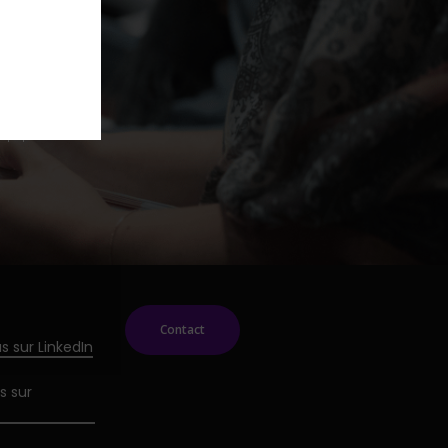
upports
Contact
s sur LinkedIn
s sur