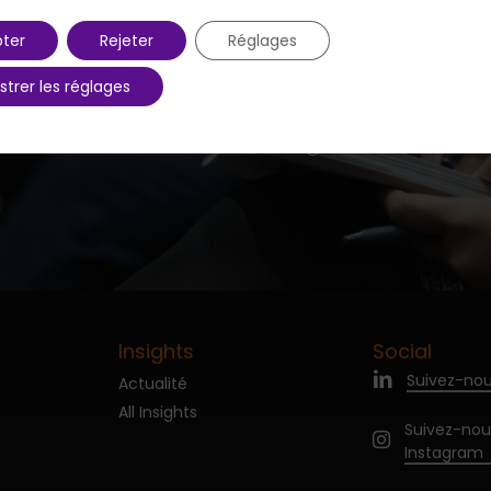
ter
Rejeter
Réglages
strer les réglages
Next Post
ence des Echos "Telco & Digital Forum" - S
Insights
Social
Suivez-nou
Actualité
All Insights
Suivez-nou
Instagram