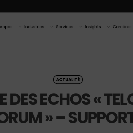
propos
Industries
Services
Insights
Carrières
ACTUALITÉ
 DES ECHOS « TELC
ORUM » – SUPPOR