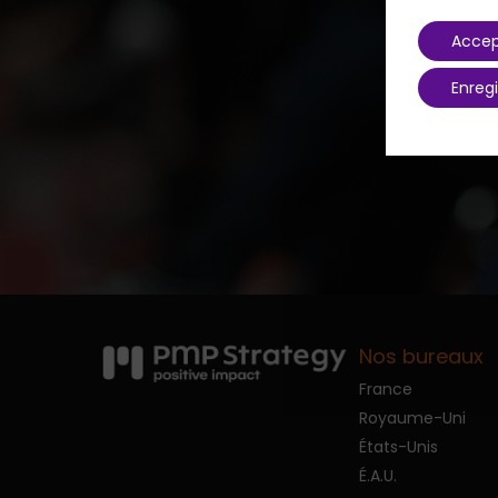
Accep
Enregi
Confér
Nos bureaux
France
Royaume-Uni
États-Unis
É.A.U.