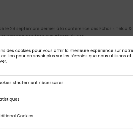
 le 29 septembre dernier à la conférence des Echos « Telco & Di
 Trouver sa place face aux géants du Net ».
ons des cookies pour vous offrir la meilleure expérience sur notre 
r ce lien pour en savoir plus sur les témoins que nous utilisons
ver.
odcast, ainsi que les supports de présentation sur le site des
E
okies strictement nécessaires
rictement nécessaires
atistiques
s
ditional Cookies
 Cookies