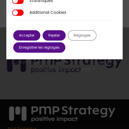
Statistiques
Statistiques
Additional Cookies
Additional Cookies
Accepter
Rejeter
Réglages
Enregistrer les réglages
Previous Post
Comment redonner du génie à l’assurance
complémentaire santé ?
Nos bureaux