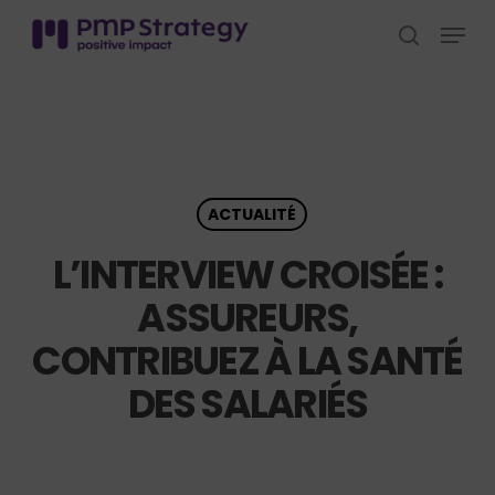
Skip
Menu
to
search
Close
main
Menu
content
ACTUALITÉ
L’INTERVIEW CROISÉE :
ASSUREURS,
CONTRIBUEZ À LA SANTÉ
DES SALARIÉS