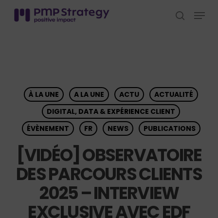
Skip
Menu
to
search
Close
main
Menu
content
À LA UNE
A LA UNE
ACTU
ACTUALITÉ
DIGITAL, DATA & EXPÉRIENCE CLIENT
ÉVÈNEMENT
FR
NEWS
PUBLICATIONS
[VIDÉO] OBSERVATOIRE
DES PARCOURS CLIENTS
2025 – INTERVIEW
EXCLUSIVE AVEC EDF