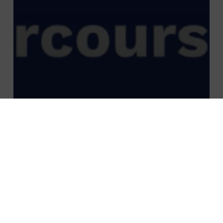
a la une
À la une
Actu
actualité
Digital, Data & Expérience Client
Évènement
FR
News
publications
[VIDÉO] Observatoire des Parcours
Clients 2025 – Interview Exclusive avec
EDF