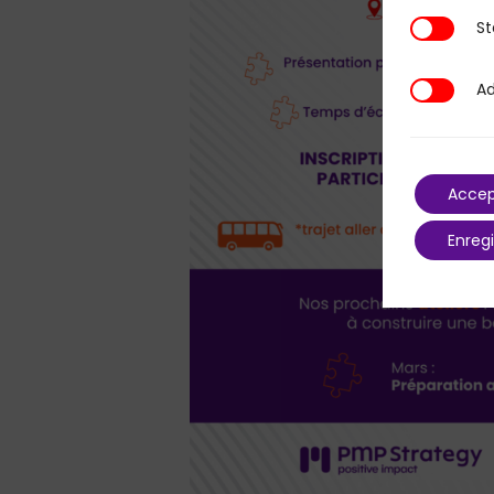
St
Statistique
Ad
Additional
Accep
Enregi