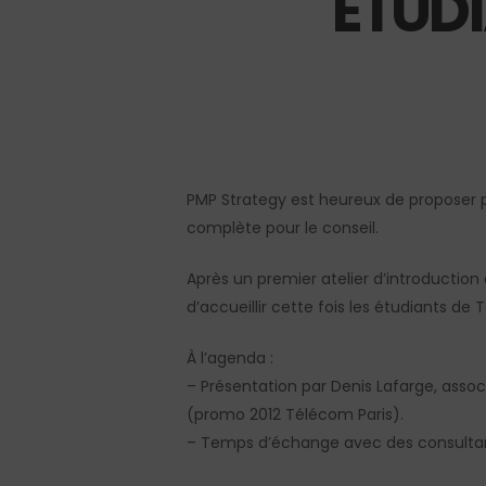
ÉTUDI
Hit enter to search or ESC to close
PMP Strategy est heureux de proposer pl
complète pour le conseil.
Après un premier atelier d’introduction
d’accueillir cette fois les étudiants de
À l’agenda :
– Présentation par Denis Lafarge, ass
(promo 2012 Télécom Paris).
– Temps d’échange avec des consultan