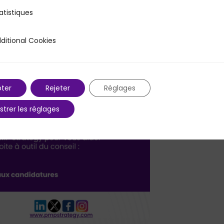
atistiques
s
ditional Cookies
 Cookies
ter
Rejeter
Réglages
strer les réglages