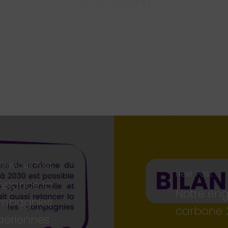
Previous Post
Next Post
relance la
Notre eng
ompagnies
carbone 
aériennes