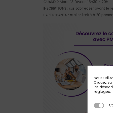
QUAND ? Mardi 13 février, 18h30 – 20h
INSCRIPTIONS : sur JobTeaser avant le 1er
PARTICIPANTS : atelier limité à 20 perso
Nous utilis
Cliquez su
les désacti
réglages
.
Co
Cookies st