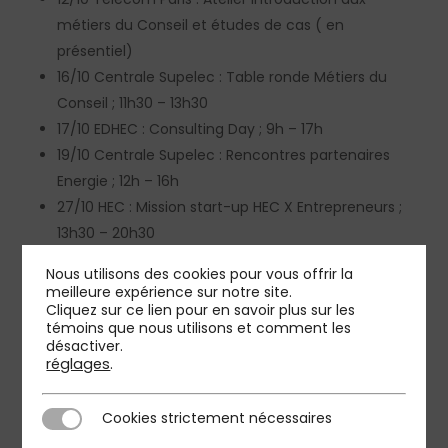
métiers du Conseil et études de cas ( en
présentiel)
16/10 Centrale Supelec : Table ronde Métiers du
Conseil ; 11h30 – 13h30
17/10 EDHEC : Consulting Day ; 9h – 17h
19/10 Centrale Supelec : Rencontres partenaires
Energie ; 12h – 16h
27/10 HEC : Mission start-up HEC X Entrepreneurs ;
13h30 – 20h30
Nous utilisons des cookies pour vous offrir la
A la recherche d’un stage de fin d’études / Diplômé(e)
meilleure expérience sur notre site.
Cliquez sur ce lien pour en savoir plus sur les
d’une grande école d’ingénieur ou de commerce,
témoins que nous utilisons et comment les
désactiver.
Découvrez PMP Strategy, rencontrez nos équipes et
réglages
.
déposez vos candidatures !
Cookies strictement nécessaires
Cookies strictement nécessaires
Au plaisir de vous retrouver sur nos espaces dédiés !