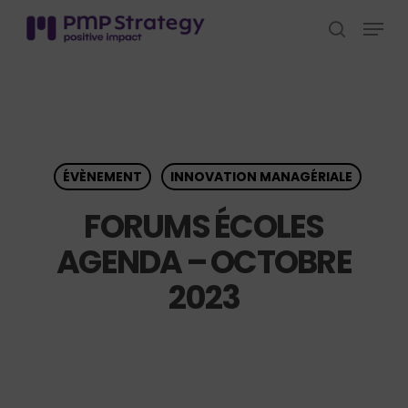
Skip
Menu
to
search
Close
main
Menu
content
ÉVÈNEMENT
INNOVATION MANAGÉRIALE
FORUMS ÉCOLES
AGENDA – OCTOBRE
2023