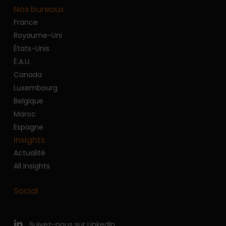
Nos bureaux
France
Royaume-Uni
États-Unis
É.A.U.
Canada
Luxembourg
Belgique
Maroc
Espagne
Insights
Actualité
All Insights
Social
Suivez-nous sur LinkedIn