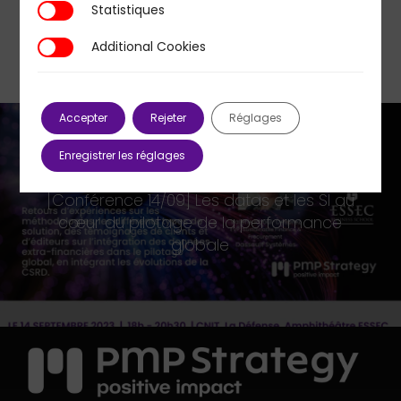
Statistiques
Statistiques
Additional Cookies
Additional Cookies
Accepter
Rejeter
Réglages
Enregistrer les réglages
Next Post
[Conférence 14/09] Les datas et les SI au
cœur du pilotage de la performance
globale