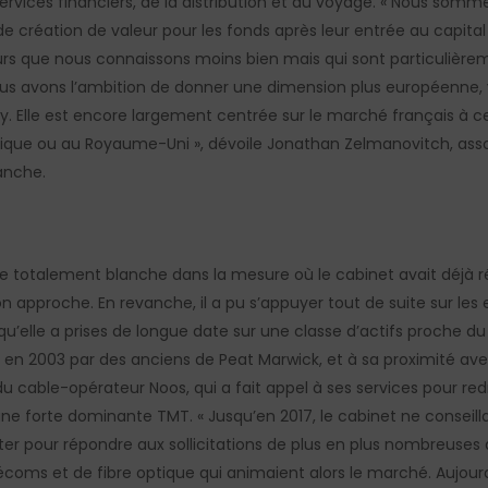
ervices financiers, de la distribution et du voyage. « Nous sommes
de création de valeur pour les fonds après leur entrée au capita
urs que nous connaissons moins bien mais qui sont particulièrem
us avons l’ambition de donner une dimension plus européenne,
ty. Elle est encore largement centrée sur le marché français à c
que ou au Royaume-Uni », dévoile Jonathan Zelmanovitch, asso
anche.
ille totalement blanche dans la mesure où le cabinet avait déjà r
n approche. En revanche, il a pu s’appuyer tout de suite sur les 
qu’elle a prises de longue date sur une classe d’actifs proche du 
é en 2003 par des anciens de Peat Marwick, et à sa proximité av
du cable-opérateur Noos, qui a fait appel à ses services pour redr
 une forte dominante TMT. « Jusqu’en 2017, le cabinet ne conseil
oter pour répondre aux sollicitations de plus en plus nombreuses 
lécoms et de fibre optique qui animaient alors le marché. Aujour