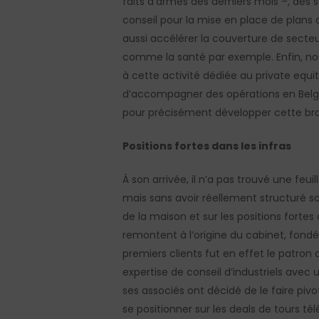
faits d’armes des derniers mois –, des s
conseil pour la mise en place de plans 
aussi accélérer la couverture de secte
comme la santé par exemple. Enfin, no
à cette activité dédiée au private equi
d’accompagner des opérations en Belgi
pour précisément développer cette br
Positions fortes dans les infras
À son arrivée, il n’a pas trouvé une feu
mais sans avoir réellement structuré so
de la maison et sur les positions fortes 
remontent à l’origine du cabinet, fond
premiers clients fut en effet le patron 
expertise de conseil d’industriels avec
ses associés ont décidé de le faire piv
se positionner sur les deals de tours té