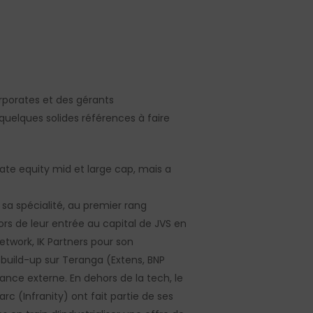
rporates et des gérants
 quelques solides références à faire
vate equity mid et large cap, mais a
t sa spécialité, au premier rang
 lors de leur entrée au capital de JVS en
twork, IK Partners pour son
 build-up sur Teranga (Extens, BNP
nce externe. En dehors de la tech, le
rc (Infranity) ont fait partie de ses