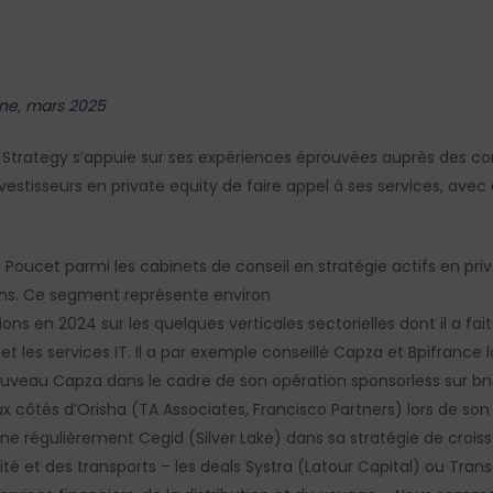
ine, mars 2025
MP Strategy s’appuie sur ses expériences éprouvées auprès des co
vestisseurs en private equity de faire appel à ses services, avec
t Poucet parmi les cabinets de conseil en stratégie actifs en pri
tions. Ce segment représente environ
ons en 2024 sur les quelques verticales sectorielles dont il a fai
s et les services IT. Il a par exemple conseillé Capza et Bpifrance
nouveau Capza dans le cadre de son opération sponsorless sur bne
ux côtés d’Orisha (TA Associates, Francisco Partners) lors de son
égulièrement Cegid (Silver Lake) dans sa stratégie de croissa
té et des transports – les deals Systra (Latour Capital) ou Transa