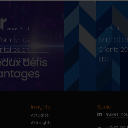
Previous Post
Next Post
former les
[VIDÉO] O
ntaires en
Clients 2
vantages
EDF
Insights
Social
Suivez-nou
Actualité
All Insights
Suivez-nou