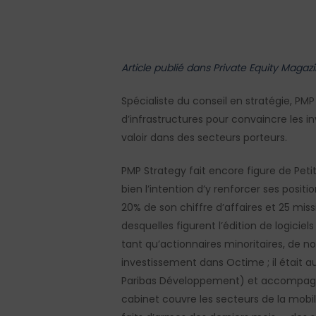
Article publié dans Private Equity Magaz
Spécialiste du conseil en stratégie, P
d’infrastructures pour convaincre les in
valoir dans des secteurs porteurs.
PMP Strategy fait encore figure de Peti
bien l’intention d’y renforcer ses posi
20% de son chiffre d’affaires et 25 missi
Hit enter to search or ESC to close
desquelles figurent l’édition de logiciel
tant qu’actionnaires minoritaires, de 
investissement dans Octime ; il était a
Paribas Développement) et accompagne r
cabinet couvre les secteurs de la mobili