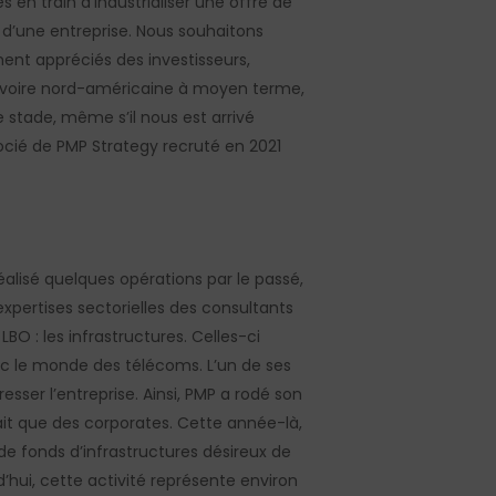
 en train d’industrialiser une offre de
l d’une entreprise. Nous souhaitons
ent appréciés des investisseurs,
 voire nord-américaine à moyen terme,
e stade, même s’il nous est arrivé
cié de PMP Strategy recruté en 2021
éalisé quelques opérations par le passé,
expertises sectorielles des consultants
LBO : les infrastructures. Celles-ci
ec le monde des télécoms. L’un de ses
esser l’entreprise. Ainsi, PMP a rodé son
lait que des corporates. Cette année-là,
de fonds d’infrastructures désireux de
d’hui, cette activité représente environ