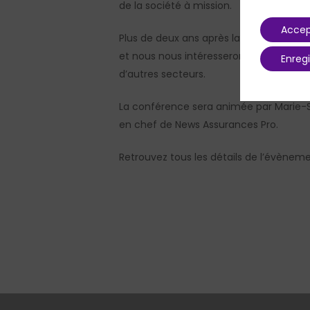
de la société à mission.
Accep
Plus de deux ans après la publication du
et nous nous intéresserons aux impact
Enregi
d’autres secteurs.
La conférence sera animée par Marie-Sop
en chef de News Assurances Pro.
Retrouvez tous les détails de l’évènemen