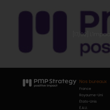
[17/02] L'impa
Nos bureaux
France
Royaume-Uni
États-Unis
É.A.U.