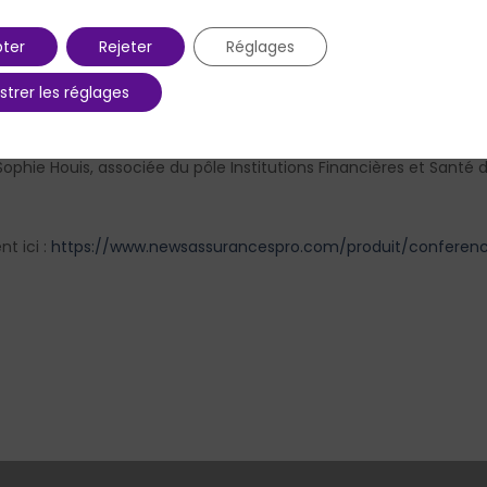
ter
Rejeter
Réglages
 décret d’application de la loi Pacte, nous dresserons le bilan de
s et perspectives de ce mouvement avec une dizaine d’acteurs i
strer les réglages
hie Houis, associée du pôle Institutions Financières et Santé d
t ici :
https://www.newsassurancespro.com/produit/conferenc