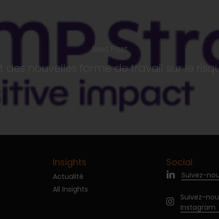
Next Post
ct des nouvelles forme de travail sur le ri
Insights
Social
Suivez-nou
Actualité
All Insights
Suivez-nou
Instagram