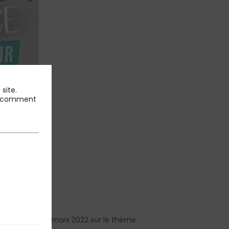
site.
 et comment
e réunion le 8 mars 2022 sur le thème