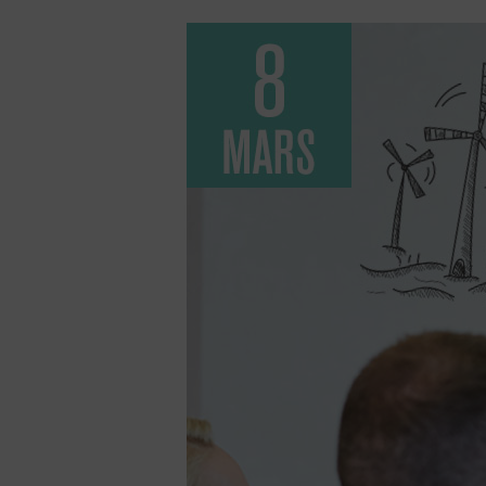
Hit enter to search or ESC to close