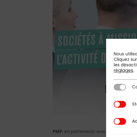
Nous utilis
Cliquez su
les désacti
réglages
.
Co
Cookies st
St
Statistique
Ad
Additional
PMP,
en partenariat avec le cabinet Le 