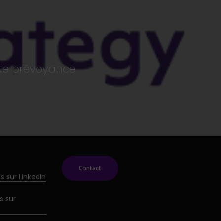
sque prévoyance
Contact
s sur LinkedIn
s sur