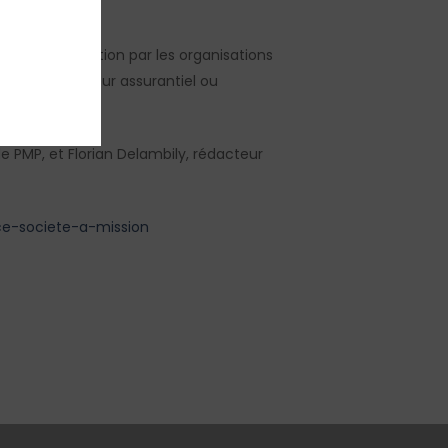
 son appropriation par les organisations
ssus du secteur assurantiel ou
e PMP, et Florian Delambily, rédacteur
e-societe-a-mission