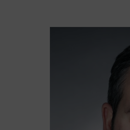
Hit enter to search or ESC to close