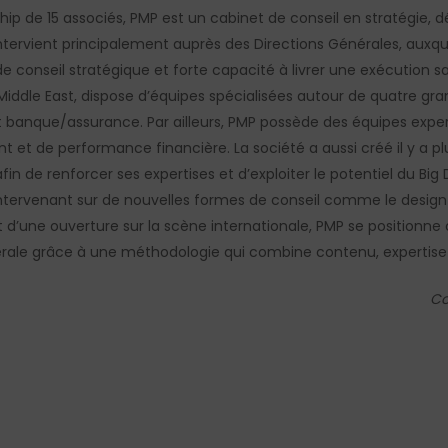
ship de 15 associés, PMP est un cabinet de conseil en stratégie
ervient principalement auprès des Directions Générales, auxquell
e conseil stratégique et forte capacité à livrer une exécution sa
 Middle East, dispose d’équipes spécialisées autour de quatre g
t banque/assurance. Par ailleurs, PMP possède des équipes exper
t et de performance financière. La société a aussi créé il y a pl
fin de renforcer ses expertises et d’exploiter le potentiel du Bi
 intervenant sur de nouvelles formes de conseil comme le design th
l et d’une ouverture sur la scène internationale, PMP se positio
le grâce à une méthodologie qui combine contenu, expertise 
Co