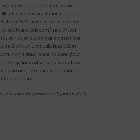
, développement et transformation
es il offre une prestation qui allie
ns faille. PMP, avec ses quatre bureaux
rands secteurs : télécom/média/tech,
tes sur les sujets de transformations
us de 2 ans un Data Lab, le Lab32 et
g Data. PMP a aussi lancé YouMeo pour
inking, l’innovation et la disruption.
nne comme une référence en matière
et cocréation.
mmuniqué de presse du 21 janvier 2020