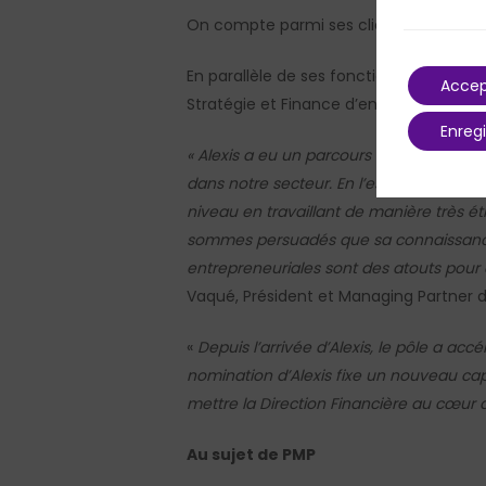
On compte parmi ses clients : Danone, 
En parallèle de ses fonctions au sein de
Accep
Stratégie et Finance d’entreprise.
Enregi
« Alexis a eu un parcours exemplaire de
dans notre secteur. En l’espace de 4 ans
niveau en travaillant de manière très étr
sommes persuadés que sa connaissance d
entrepreneuriales sont des atouts pour c
Vaqué, Président et Managing Partner 
«
Depuis l’arrivée d’Alexis, le pôle a ac
nomination d’Alexis fixe un nouveau cap
mettre la Direction Financière au cœur 
Au sujet de PMP