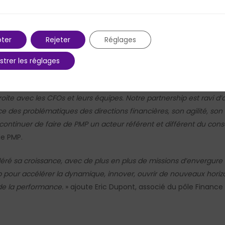
Accor, Dassault Systèmes, Edenred, Michelin, Nissan Europe, Nex
 PMP, Alexis enseigne depuis 2019 à l’
ESSEC
et à
Sciences Po
(20
ter
Rejeter
Réglages
strer les réglages
puis son arrivée au cabinet. Une nomination au poste d’associé a
, avec une soif de valeur ajoutée indéniable, Alexis a su mener le
oite avec les CFOs et leurs équipes. Notre partnership est ravi d’a
es problématiques des directions financières, son agilité, son
ontinuer de faire de PMP un acteur référent et différent du conse
de PMP.
céléré sa croissance, avec de plus en plus de missions d’envergure
 pour accélérer la dynamique, innover, ouvrir de nouveaux horizon
de la performance.
» ajoute Eric Dupont, associé du pôle Financ