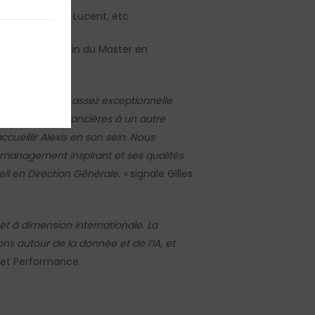
ans ou Alcatel-Lucent, etc.
15-2018) au sein du Master en
ussi rapide est assez exceptionnelle
s directions financières à un autre
ccueillir Alexis en son sein. Nous
 management inspirant et ses qualités
il en Direction Générale. »
signale Gilles
 et à dimension internationale. La
s autour de la donnée et de l’IA, et
e et Performance.