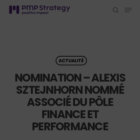
Skip
Menu
to
search
Close
main
Menu
content
ACTUALITÉ
NOMINATION – ALEXIS
SZTEJNHORN NOMMÉ
ASSOCIÉ DU PÔLE
FINANCE ET
PERFORMANCE