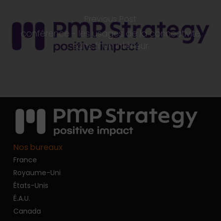
Previous Post
conférence - les usages de la connectivité
sans fil en intérieur
Nos bureaux
France
Royaume-Uni
États-Unis
É.A.U.
Canada