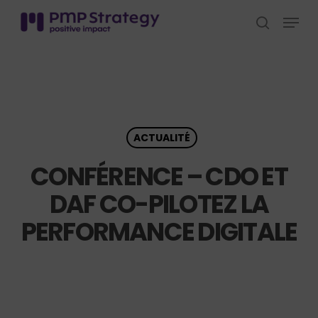
Skip
Menu
to
search
Close
main
Menu
content
ACTUALITÉ
CONFÉRENCE – CDO ET
DAF CO-PILOTEZ LA
PERFORMANCE DIGITALE