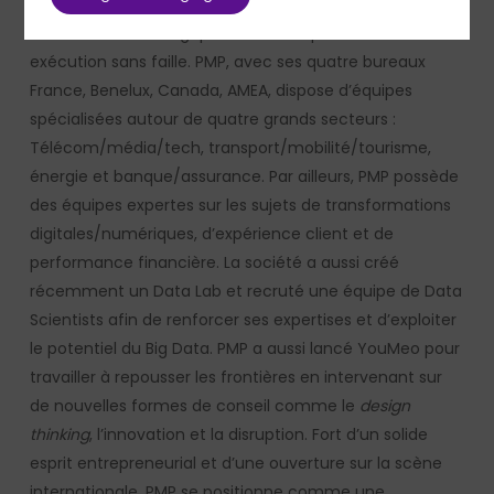
prestation qui allie profondeur en matière de réflexion
et de conseil stratégique et forte capacité à livrer une
exécution sans faille. PMP, avec ses quatre bureaux
France, Benelux, Canada, AMEA, dispose d’équipes
spécialisées autour de quatre grands secteurs :
Télécom/média/tech, transport/mobilité/tourisme,
énergie et banque/assurance. Par ailleurs, PMP possède
des équipes expertes sur les sujets de transformations
digitales/numériques, d’expérience client et de
performance financière. La société a aussi créé
récemment un Data Lab et recruté une équipe de Data
Scientists afin de renforcer ses expertises et d’exploiter
le potentiel du Big Data. PMP a aussi lancé YouMeo pour
travailler à repousser les frontières en intervenant sur
de nouvelles formes de conseil comme le
design
thinking
, l’innovation et la disruption. Fort d’un solide
esprit entrepreneurial et d’une ouverture sur la scène
internationale, PMP se positionne comme une