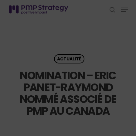
Skip
Menu
to
search
Close
main
Menu
content
ACTUALITÉ
NOMINATION – ERIC
PANET-RAYMOND
NOMMÉ ASSOCIÉ DE
PMP AU CANADA