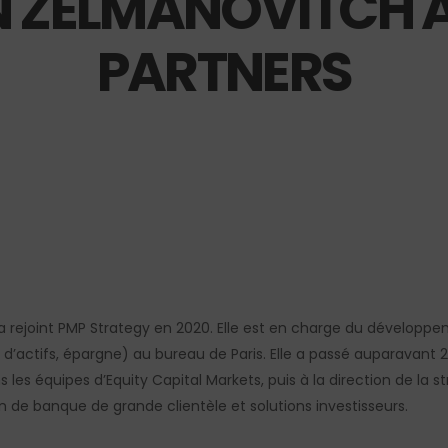
 ZELMANOVITCH A
PARTNERS
a rejoint PMP
Strategy
en 2020
. E
lle est en charge du développe
 d’actifs, épargne)
au
bureau de Paris. Elle a passé auparavant 
s les équipes d’
Equity
Capital
Markets
, puis à la direction de l
on de banque de grande clientèle et solutions investisseurs.