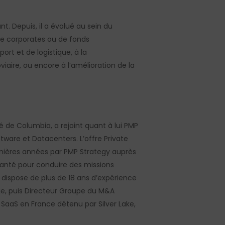
ant
.
Depuis, il a évolué
au sein
du
de
corporates
ou de fonds
t et de logistique, à la
viaire, ou encore à l’amélioration de la
ité de Columbia,
a rejoint quant à lui PMP
oftware et Datacenters. L’offre
Private
rnières années par PMP
Strategy
auprès
anté pour conduire des missions
dispose de plus de 18 ans d’expérience
ge
,
puis Directeur Groupe
du M&A
SaaS en France détenu par Silver Lake,