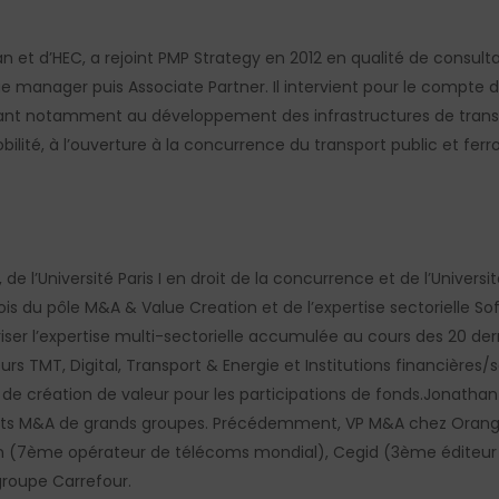
n et d’HEC,
a rejoint PMP
Strategy
en 2012
en qualité de consult
e manager puis Associate Partner
. Il intervient pour le compte 
ant notamment au développement des infrastructures de transpor
lité, à l’ouverture à la concurrence du transport public et ferro
 de l’Université Paris I en droit de la concurrence et de l’Univers
fois du pôle
M&A & Value
Creation
et de l’expertise sectorielle S
ser l’expertise multi-sectorielle accumulée au cours des 20 de
urs TMT, Digital, Transport & Energie et Institutions financières
/
s
 de création de valeur pour les participations de fonds.
Jonathan 
ts M&A de grands groupes.
Précédemment,
VP M&A chez Oran
n
(7ème opérateur de télécoms mondial),
Cegid (3ème éditeur 
groupe Carrefour.