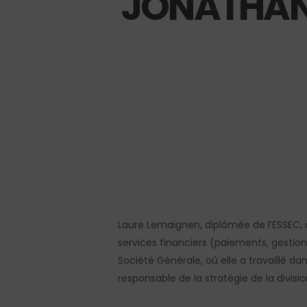
JONATHAN
Hit enter to search or ESC to close
Laure Lemaignen
, diplômée de l’ESSEC,
services financiers (paiements, gestion
Société Générale, où elle a travaillé dan
responsable de la stratégie de la divisi