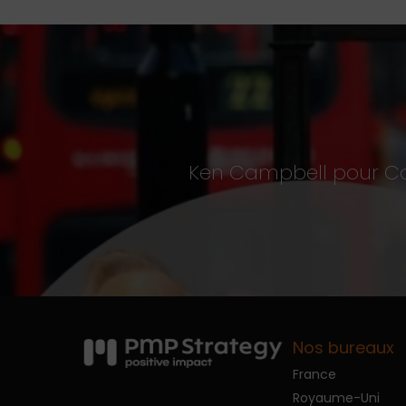
Ken Campbell pour Con
Nos bureaux
France
Royaume-Uni