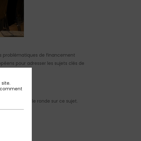
 les problématiques de financement
opéens pour adresser les sujets clés de
site.
 et comment
ants de la table ronde sur ce sujet.