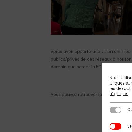
Après avoir apporté une vision chiffré
publics/privés de ces réseaux à horizon
demain que seront la 5G et le partage d
Nous utilis
Cliquez su
les désacti
réglages
.
Vous pouvez retrouver la
présentation «
Co
Cookies st
St
Statistique