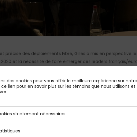
e et précise des déploiements Fibre, Gilles a mis en perspective
 2020 et la nécessité de faire émerger des leaders français/eur
e la valeur entre Telcos et acteurs OTT.
ons des cookies pour vous offrir la meilleure expérience sur notre 
r ce lien pour en savoir plus sur les témoins que nous utilisons
ver.
 grand angle » de Gilles
et le
podcast des échanges
des interven
okies strictement nécessaires
rictement nécessaires
atistiques
s