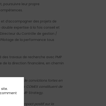
, poursuivre leur propre
s compétences.
er et d’accompagner des projets de
double expertise à la fois conseil et
Directeur du Contrôle de gestion /
t Pilotage de la performance tous
é des travaux de recherche avec PMP
ge de la direction financière, en chemin
es et dispose de convictions fortes en
financières et de COMEX constituent de
site.
, Partner chez PMP Strategy.
 et comment
e : avoir un impact positif sur la