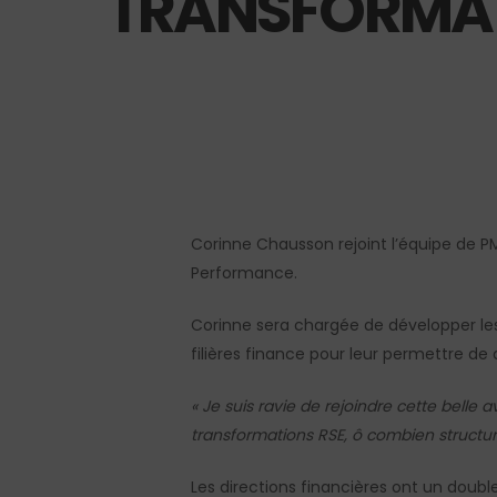
TRANSFORMAT
Hit enter to search or ESC to close
Corinne Chausson rejoint l’équipe de P
Performance.
Corinne sera chargée de développer l
filières finance pour leur permettre d
« Je suis ravie de rejoindre cette belle 
transformations RSE, ô combien structura
Les directions financières ont un double