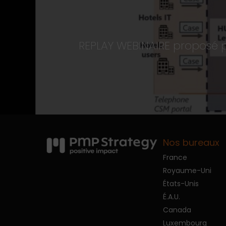
REPLAY WEBINAIRE proposé p
Nos bureaux
France
Royaume-Uni
États-Unis
É.A.U.
Canada
Luxembourg