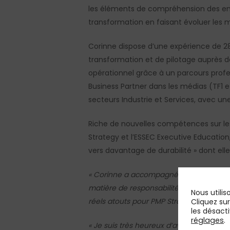
les éléments de compréhension des enje
transformation en faisant évoluer les m
Corinne dispose d’une expérience de 28
transformation et de pilotage auprès de 
opérationnel grâce à un parcours profe
Business Partner dans les médias (TF1 e
secteurs Industrie et Services, avec un
Riche de nouvelles compétences sur l
Strategy et l’ESSEC Executive Education,
vers davantage de durabilité » dont ell
« Corinne a accompagné plusieurs transf
matière de responsabilité des modèles d
Nous utilis
réels atouts pour PMP Strategy et les 
Cliquez su
les désacti
réglages
.
« Je suis très heureux d’avoir Corinne à