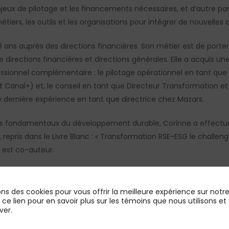
ux de pilotage et les financements nécessaires, et d’autre part
étiers, les outils et les organisations pour intégrer de nouvelle
 ans auprès des directions financières. Son métier est de port
directions financières et directions générales. Elle a acquis une 
ssionnel complémentaire : le pilotage opérationnel en tant que 
t Canal+) et, le conseil en tant que Directeur Transformation e
e dernière expérience en tant que directrice chez Mazars.
es fondamentaux du développement durable, Corinne a effectu
 repris dans le Livre Blanc : « Transformation RSE-ESG le challen
e est co-auteur.
ormations digitales et organisationnelles dans des grands group
’affaires. Son expertise et son expérience auprès de directions 
ons des cookies pour vous offrir la meilleure expérience sur notre 
entreprises que nous accompagnons. »,
souligne Alexis Sztejnhorn
r ce lien pour en savoir plus sur les témoins que nous utilisons
ver.
 nos côtés pour accompagner l’ambition que PMP Strategy s’est fixé