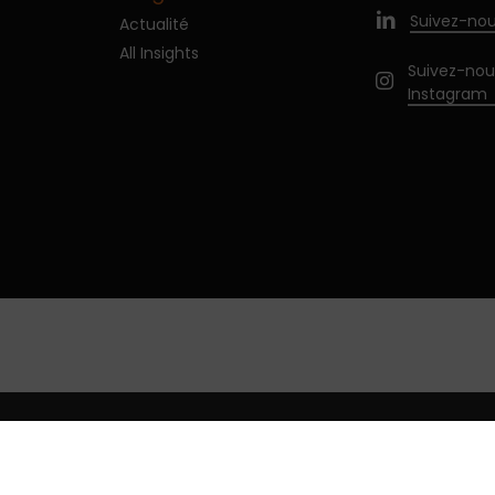
Suivez-nou
Actualité
All Insights
Suivez-nou
Instagram
ntialité
Gérer les cookies
Mentions légales
Français