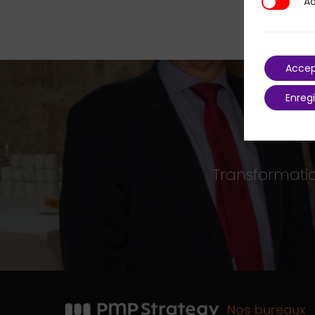
Ad
Additional
Accep
Enregi
Transformatio
Nos bureaux