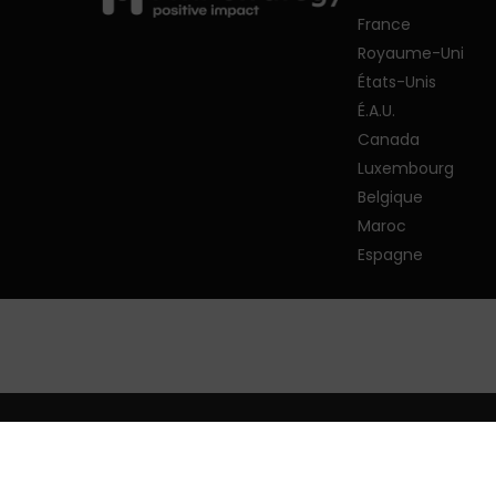
France
Royaume-Uni
États-Unis
É.A.U.
Canada
Luxembourg
Belgique
Maroc
Espagne
© 2026 PMP Strategy.
Politique de confide