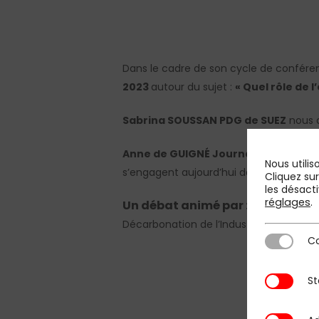
Dans le cadre de son cycle de confére
2023
autour du sujet :
« Quel rôle de l
Sabrina SOUSSAN
PDG de SUEZ
nous a
Anne de GUIGNÉ
Journaliste économi
Nous utilis
s’engagent aujourd’hui dans les sujets soc
Cliquez su
les désacti
réglages
.
Un débat animé par :
Gilles Mart
Décarbonation de l’Industrie
Co
Cookies st
St
Statistique