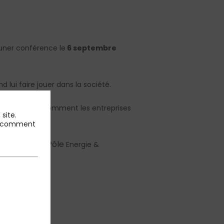
uner conférence le
6 septembre
 lui faire jouer dans la société.
é)
nous a dit comment les entreprises
site.
 et comment
s
, Associé du Pôle
Energie &