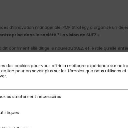
nces d’innovation managériale, PMP Strategy a organisé un déje
’entreprise dans la société ? La vision de SUEZ »
 dit comment elle dirige le nouveau SUEZ, et le rôle qu’elle entend
que, auteur de « Le capitalisme woke » (Presses de la Cit
ons des cookies pour vous offrir la meilleure expérience sur notre 
iétaux, et si l’on risque de privatiser l’intérêt général.
r ce lien pour en savoir plus sur les témoins que nous utilisons
ver.
in
, Senior Advisor PMP Strategy et
Philippe Angousture
okies strictement nécessaires
rictement nécessaires
atistiques
s