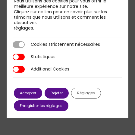
Nous utilisons des cookies pour vous offrir la
Pour les années à venir, et dans un contexte où le «
meilleure expérience sur notre site.
produit assurance » tend à se banaliser, les vainqueurs
Cliquez sur ce lien pour en savoir plus sur les
témoins que nous utilisons et comment les
de demain seront ceux qui gagneront la bataille de la
désactiver.
relation client.
réglages
.
Consultez le programme et retrouvez les
Cookies strictement nécessaires
Cookies strictement nécessaires
intervenants sur le
C
ercle Lab by Seroni
Statistiques
Statistiques
Inscription
Additional Cookies
Additional Cookies
Accepter
Rejeter
Réglages
Enregistrer les réglages