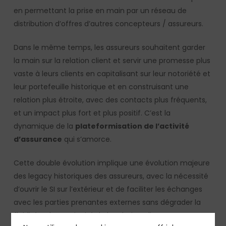
en permettant la prise en main par un réseau de
distribution d’offres d’autres concepteurs / assureurs.
Dans le même temps, les assureurs souhaitent garder
la main sur la relation client et servir une promesse plus
vaste à leurs clients en capitalisant sur leur notoriété et
leur portefeuille historique et en construisant une
relation plus étroite, avec des contacts plus fréquents,
et un impact plus fort et plus positif. C’est la
dynamique de la
plateformisation de l’activité
d’assurance
qui s’amorce.
Cette double évolution implique une évolution majeure
des legacy historiques des assureurs, avec la nécessité
d’ouvrir le SI sur l’extérieur et de faciliter les échanges
avec les parties prenantes externes sans dégrader la
fluidité et la continuité de la relation client.