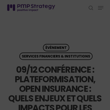
Skip
Menu
to
search
Close
main
Menu
content
ÉVÈNEMENT
SERVICES FINANCIERS & INSTITUTIONS
09/12 CONFÉRENCE :
PLATEFORMISATION,
OPEN INSURANCE :
QUELS ENJEUX ET QUELS
IMPACTS POUR LES