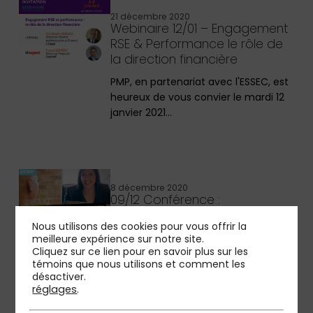
21 décembre 2020
Webinaire 12/01 – Engagement
RSE & Performance le rôle de
la direction financière
PMP, en partenariat avec l'ESSEC, est
heureux de vous convier le mardi 12
janvier 2021…
8 décembre 2020
09/12 Conférence :
Plateformisation, Open
Nous utilisons des cookies pour vous offrir la
Insurance : quels enjeux et
meilleure expérience sur notre site.
quels impacts pour les
Cliquez sur ce lien pour en savoir plus sur les
assureurs ?
témoins que nous utilisons et comment les
désactiver.
PMP organise en partenariat avec le
réglages
.
Cercle Lab une conférence dédiée à