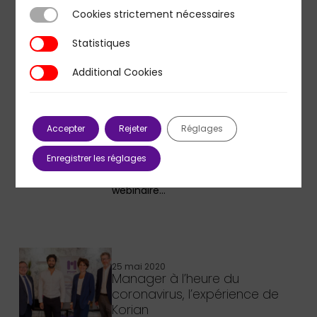
l’Open insurance le…
Cookies strictement nécessaires
Cookies strictement nécessaires
Statistiques
Statistiques
Additional Cookies
Additional Cookies
19 novembre 2020
Quel futur du capitalisme
fabrique-t-on dans l’entreprise
?
Accepter
Rejeter
Réglages
Dans le cadre de son cycle de
Enregistrer les réglages
conférences d'innovation
managériale, PMP a organisé un
webinaire…
25 mai 2020
Manager à l’heure du
coronavirus, l’expérience de
Korian