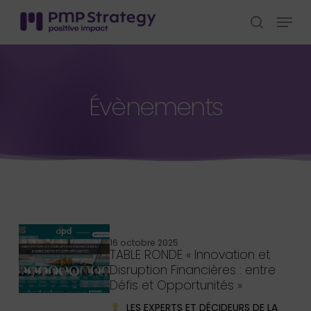
Skip
Menu
to
search
Close
main
Menu
content
Évènements
Articles récents
16 octobre 2025
TABLE RONDE « Innovation et
Disruption Financières : entre
Défis et Opportunités »
LES EXPERTS ET DÉCIDEURS DE LA