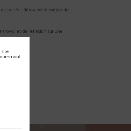
t leur fait découvrir le métier de
 travail et de réflexion sur une
 cas.
site.
 et comment