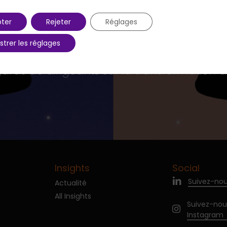
ter
Rejeter
Réglages
strer les réglages
Previous Post
gards de dirigeants sur la transformation d
Insights
Social
Suivez-nou
Actualité
All Insights
Suivez-nou
Instagram