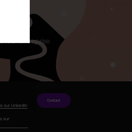
e leur entreprise
Contact
s sur LinkedIn
s sur