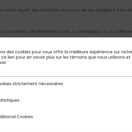
m Paris reçoit des étudiants au coeur de ses équipes à Paris et e
sultants de différents profils, la participation à un atelier de
rs couverts par PMP et pour finir la présentation d’une étude de
ons des cookies pour vous offrir la meilleure expérience sur notre 
 échanges !
r ce lien pour en savoir plus sur les témoins que nous utilisons
ver.
okies strictement nécessaires
rictement nécessaires
atistiques
s
ditional Cookies
 Cookies