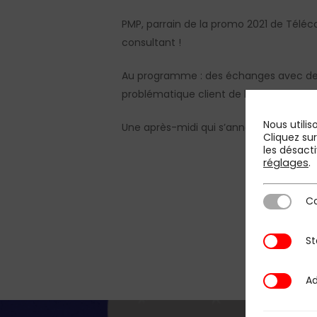
PMP, parrain de la promo 2021 de Téléco
consultant !
Au programme : des échanges avec des con
problématique client de l’un des secteu
Nous utilis
Une après-midi qui s’annonce riche en
Cliquez su
les désacti
réglages
.
Co
Cookies st
St
Statistique
Ad
Additional