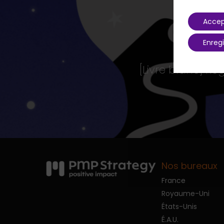
Accep
Enregi
[Livre blanc] Re
Nos bureaux
France
Royaume-Uni
États-Unis
É.A.U.