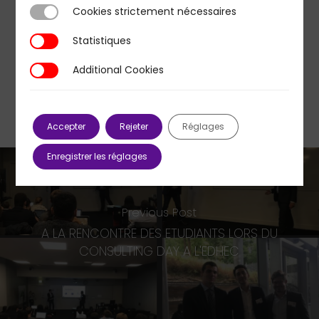
Cookies strictement nécessaires
Cookies strictement nécessaires
Statistiques
Statistiques
Additional Cookies
Additional Cookies
Accepter
Rejeter
Réglages
Enregistrer les réglages
Previous Post
A LA RENCONTRE DES ETUDIANTS LORS DU
CONSULTING DAY A L'EDHEC