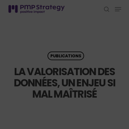
Skip
Menu
to
search
Close
main
Menu
content
PUBLICATIONS
LA VALORISATION DES
DONNÉES, UN ENJEU SI
MAL MAÎTRISÉ