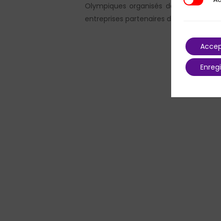
Additional
Olympiques organisés dans la ville de
entreprises partenaires de Paris 2024…
Accep
Enregi