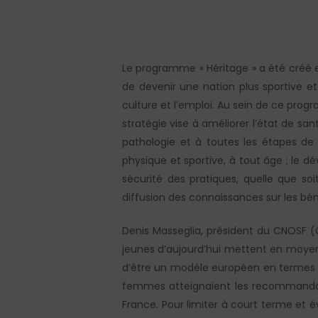
Le programme « Héritage » a été créé e
de devenir une nation plus sportive et
culture et l’emploi. Au sein de ce pro
stratégie vise à améliorer l’état de sa
pathologie et à toutes les étapes de l
physique et sportive, à tout âge ; le 
Hit enter to search or ESC to close
sécurité des pratiques, quelle que soi
diffusion des connaissances sur les béné
Denis Masseglia, président du CNOSF (
jeunes d’aujourd’hui mettent en moyenne
d’être un modèle européen en termes d
femmes atteignaient les recommandati
France. Pour limiter à court terme et é