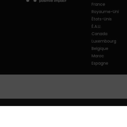
France
Royaume-Uni
États-Unis
É.A.U.
Canada
Luxembourg
Belgique
Maroc
Espagne
© 2026 PMP Strategy.
Politique de confide