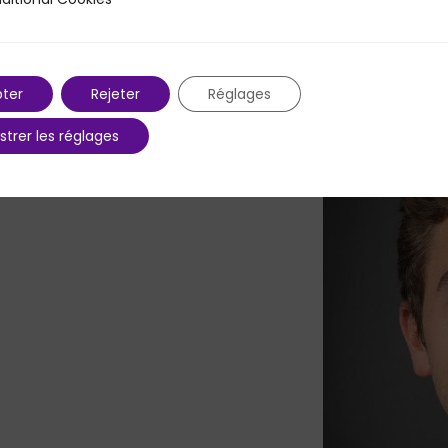
 Cookies
 naissance de son fondateur. Pourtant, cette bonne pratique 
ter
Rejeter
Réglages
strer les réglages