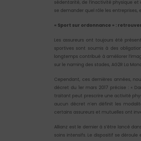
sédentarité, de l’inactivité physique e
se demander quel rôle les entreprises,
« Sport sur ordonnance » : retrouver
Les assureurs ont toujours été présen
sportives sont soumis à des obligatio
longtemps contribué à améliorer l’imag
sur le naming des stades, AG2R La Mondi
Cependant, ces dernières années, nous
décret du 1er mars 2017 précise : « D
traitant peut prescrire une activité ph
aucun décret n’en définit les modali
certains assureurs et mutuelles ont inve
Allianz est le dernier à s’être lancé da
soins intensifs. Le dispositif se déroul