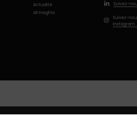
Suivez-nou
Actualité
All Insights
Suivez-nou
Instagram
ntialité
Gérer les cookies
Mentions légales
Français