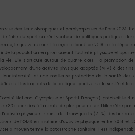
n vue des Jeux olympiques et paralympiques de Paris 2024. Il a
 de faire du sport un réel vecteur de politiques publiques dan
gramme, le gouvernement français a lancé en 2019 la stratégie na
nté de la population en promouvant l’activité physique et sporti
a vie. Elle s’articule autour de quatre axes : la promotion de 
développement d’une activité physique adaptée (APA) à des fins
t leur intensité, et une meilleure protection de la santé des s
fices et les impacts de la pratique sportive sur la santé et la c
Comité National Olympique et Sportif Français), précisait le 4
 30 secondes à 1 minute de plus pour courir 1 kilomètre par rap
’activité physique : moins des trois-quarts (71 %) des hommes 
ons de l’OMS en matière d’activité physique entre 2014 et 2
viter à moyen terme la catastrophe sanitaire, il est indispensab