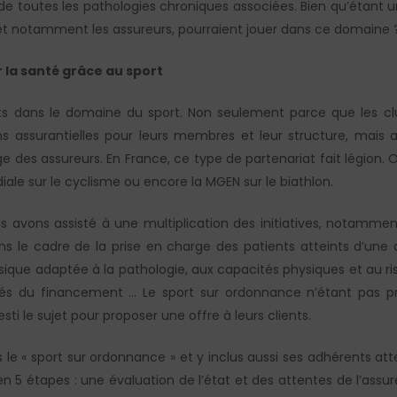
t de toutes les pathologies chroniques associées. Bien qu’étant
 et notamment les assureurs, pourraient jouer dans ce domaine 
 la santé grâce au sport
ts dans le domaine du sport. Non seulement parce que les club
ns assurantielles pour leurs membres et leur structure, mais a
e des assureurs. En France, ce type de partenariat fait légion.
ale sur le cyclisme ou encore la MGEN sur le biathlon.
 avons assisté à une multiplication des initiatives, notamment
ans le cadre de la prise en charge des patients atteints d’une
ysique adaptée à la pathologie, aux capacités physiques et au r
tés du financement … Le sport sur ordonnance n’étant pas pr
sti le sujet pour proposer une offre à leurs clients.
ns le « sport sur ordonnance » et y inclus aussi ses adhérents a
e en 5 étapes : une évaluation de l’état et des attentes de l’assu