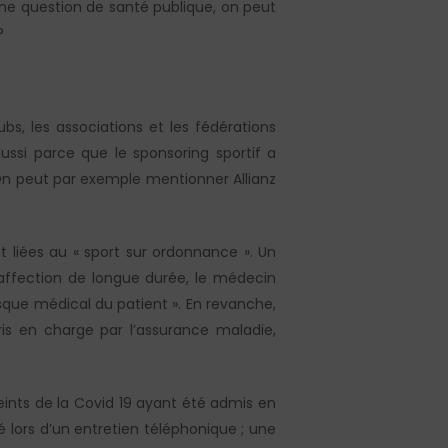
 une question de santé publique, on peut
?
s, les associations et les fédérations
ussi parce que le sponsoring sportif a
 On peut par exemple mentionner Allianz
 liées au « sport sur ordonnance ». Un
 affection de longue durée, le médecin
isque médical du patient ». En revanche,
is en charge par l’assurance maladie,
tteints de la Covid 19 ayant été admis en
ré lors d’un entretien téléphonique ; une